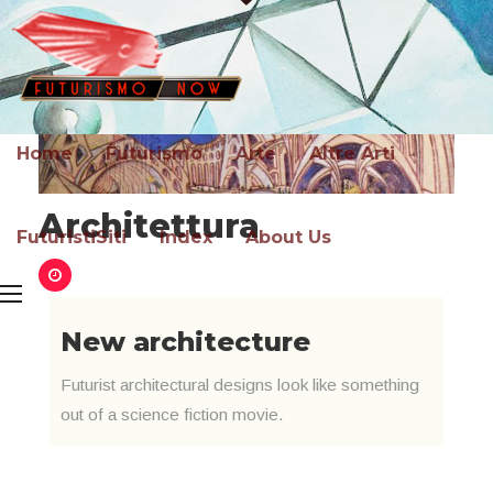
Home
Futurismo
Arte
Altre Arti
Architettura
FuturistiSiti
Index
About Us
New architecture
Futurist architectural designs look like something
out of a science fiction movie.