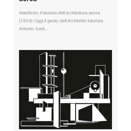
Manifesto Futurista dell’architettura aerea
(1934) Oggi il genio dell’Architetto futurista
Antonio Sant̵...