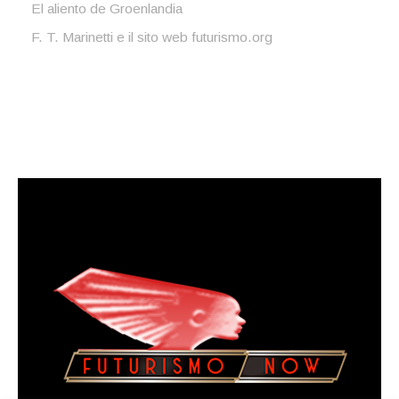
El aliento de Groenlandia
F. T. Marinetti e il sito web futurismo.org