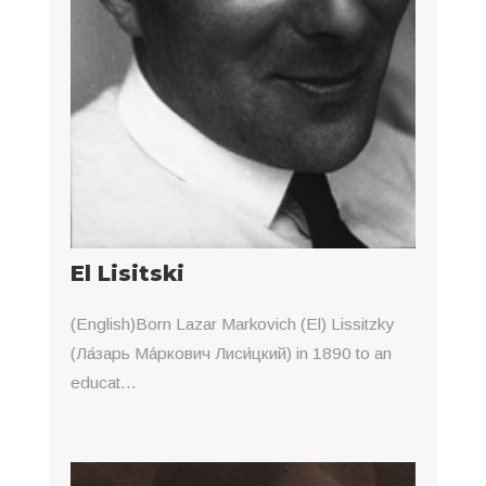
El Lisitski
(English)Born Lazar Markovich (El) Lissitzky
(Ла́зарь Ма́ркович Лиси́цкий) in 1890 to an
educat...