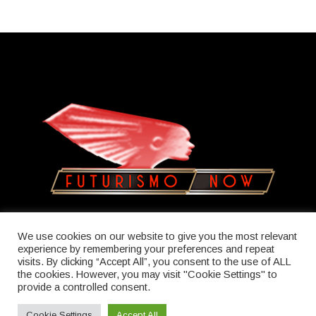
Copyright © 2023
Olatua
We use cookies on our website to give you the most relevant
experience by remembering your preferences and repeat
visits. By clicking “Accept All”, you consent to the use of ALL
the cookies. However, you may visit "Cookie Settings" to
provide a controlled consent.
Cookie Settings
Accept All