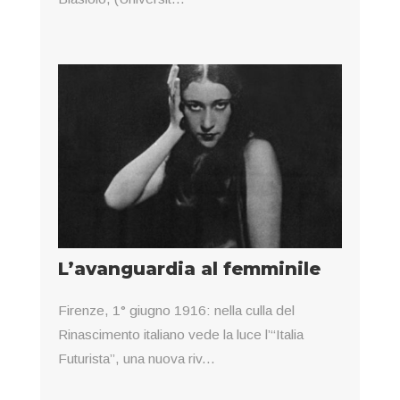
L’avanguardia al femminile
Firenze, 1° giugno 1916: nella culla del
Rinascimento italiano vede la luce l’“Italia
Futurista”, una nuova riv...