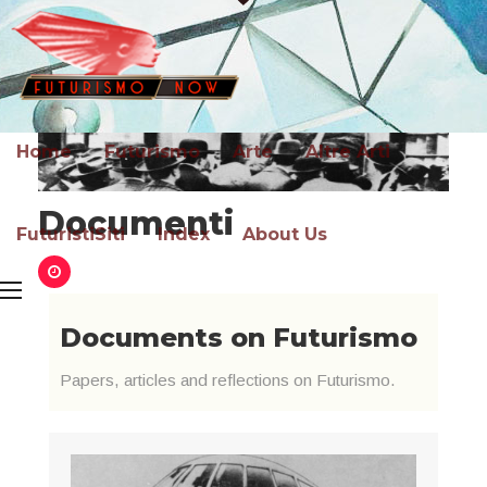
Home
Futurismo
Arte
Altre Arti
Documenti
FuturistiSiti
Index
About Us
Documents on Futurismo
Papers, articles and reflections on Futurismo.