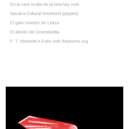
En la cara oculta de la luna hay vida
Navarra Cultural Weekend (playlist)
El gato montés de Leitza
El aliento de Groenlandia
F. T. Marinetti e il sito web futurismo.org