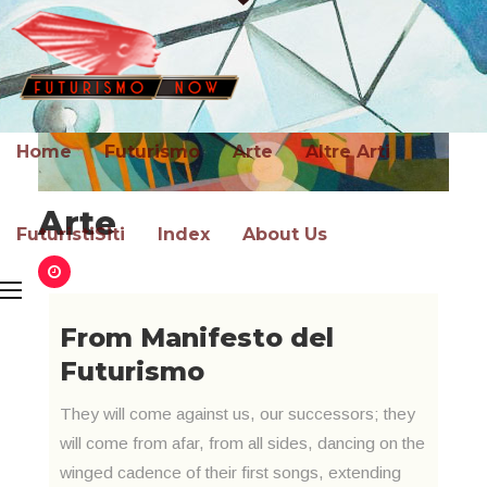
Home
Futurismo
Arte
Altre Arti
Arte
FuturistiSiti
Index
About Us
From Manifesto del
Futurismo
They will come against us, our successors; they
will come from afar, from all sides, dancing on the
winged cadence of their first songs, extending