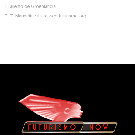
El aliento de Groenlandia
F. T. Marinetti e il sito web futurismo.org