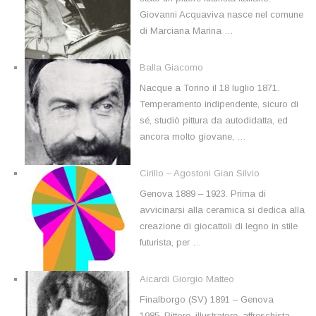
Giovanni Acquaviva nasce nel comune
di Marciana Marina …
Balla Giacomo
Nacque a Torino il 18 luglio 1871.
Temperamento indipendente, sicuro di
sé, studiò pittura da autodidatta, ed
ancora molto giovane, …
Cirillo – Agostoni Gian Silvio
Genova 1889 – 1923. Prima di
avvicinarsi alla ceramica si dedica alla
creazione di giocattoli di legno in stile
futurista, per …
Aicardi Giorgio Matteo
Finalborgo (SV) 1891 – Genova
1985. Pittore, illustratore, affreschista.