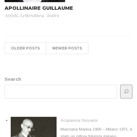
APOLLINAIRE GUILLAUME
Artisti
,
Letteratura
,
Teatro
OLDER POSTS
NEWER POSTS
Search
Acquaviva Giovanni
Marciana Marina 1900 – Milano 1971, è
stato un pittore futurista italiano.