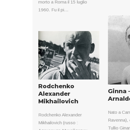
morto a Roma il 15 luglio
1960. Fu il pi...
Rodchenko
Ginna 
Alexander
Arnald
Mikhailovich
Nato a Cam
Rodchenko Alexander
Ravenna), e
Mikhailovich (russo :
Tullio Gina