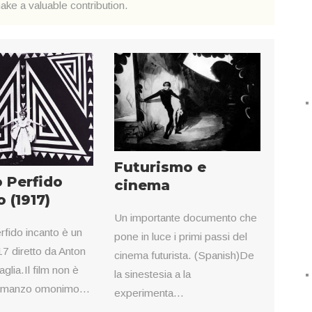
ake a valuable contribution.
Futurismo e
o Perfido
cinema
 (1917)
Un importante documento che
rfido incanto è un
pone in luce i primi passi del
17 diretto da Anton
cinema futurista. (Spanish)De
glia.Il film non è
la sinestesia a la
 romanzo omonimo...
experimenta...