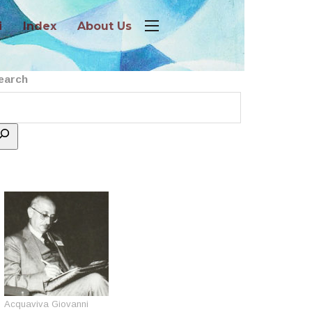
i
Index
About Us
earch
Acquaviva Giovanni