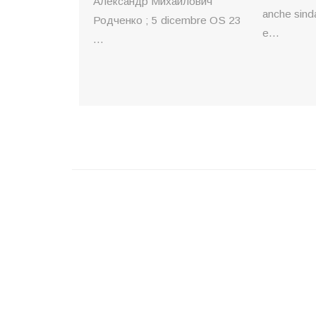
Александр Михайлович
anche sind
Родченко ; 5 dicembre OS 23
e...
...