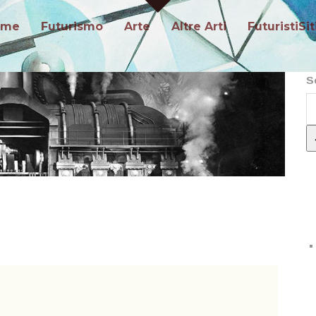
ome
Futurismo
Arte
Altre Arti
FuturistiSit
S