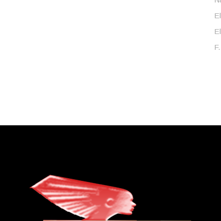
E
El
F.