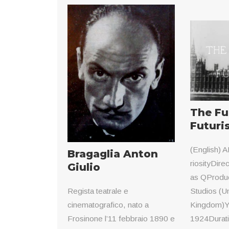
The Fu
Futuris
(English) 
Bragaglia Anton
riosityDire
Giulio
as QProduc
Studios (U
Regista teatrale e
Kingdom)Y
cinematografico, nato a
1924Durati
Frosinone l’11 febbraio 1890 e