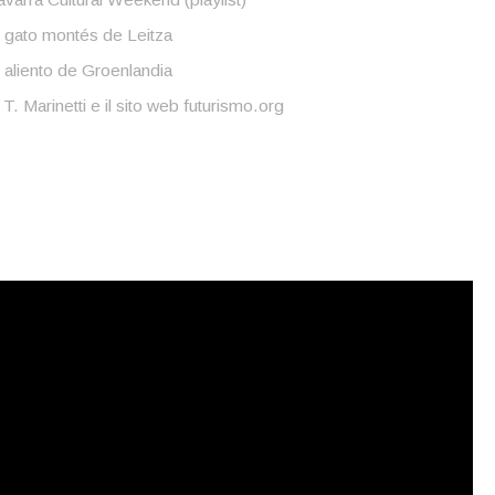
l gato montés de Leitza
 aliento de Groenlandia
 T. Marinetti e il sito web futurismo.org