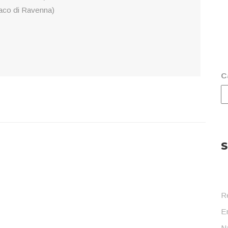
aco di Ravenna)
C
S
R
En
Na