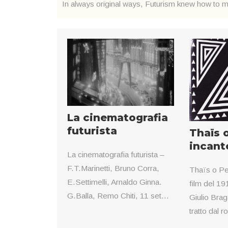
In always original ways, Futurism knew how to m
La cinematografia
futurista
Thaïs 
incanto
La cinematografia futurista –
F.T.Marinetti, Bruno Corra,
Thaïs o Pe
E.Settimelli, Arnaldo Ginna.
film del 19
G.Balla, Remo Chiti, 11 set...
Giulio Braga
tratto dal