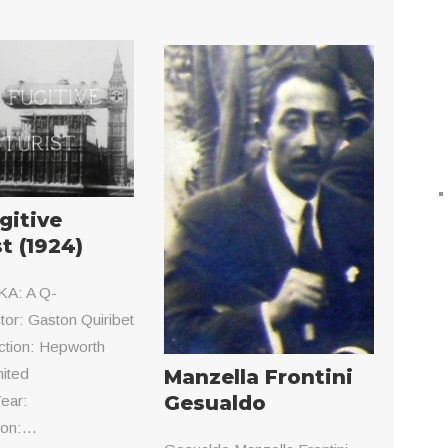
gitive
t (1924)
AKA: A Q-
ctor: Gaston Quiribet
tion: Hepworth
Manzella Frontini
nited
Gesualdo
ear:
on:...