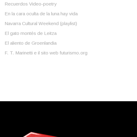
Recuerdos Video-poetry
En la cara oculta de la luna hay vida
Navarra Cultural Weekend (playlist)
El gato montés de Leitza
El aliento de Groenlandia
F. T. Marinetti e il sito web futurismo.org