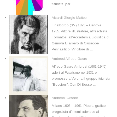
futurista, per …
Aicardi Giorgio Matteo
Finalborgo (SV) 1891 – Genova
1985. Pittore, illustratore, affreschista.
Formatosi all’Accademia Ligustica di
Genova fu allievo di Giuseppe
Pennasilico. Vincitore di …
Ambrosi Alfredo Gauro
Alfredo Gauro Ambrosi (1901-1945)
aderì al Futurismo nel 1931 e
promosse a Verona il gruppo futurista
“Boccioni”. Con Di Bosso …
Andreoni Cesare
Milano 1903 – 1961. Pittore, grafico,
progettista d’interni aderisce al