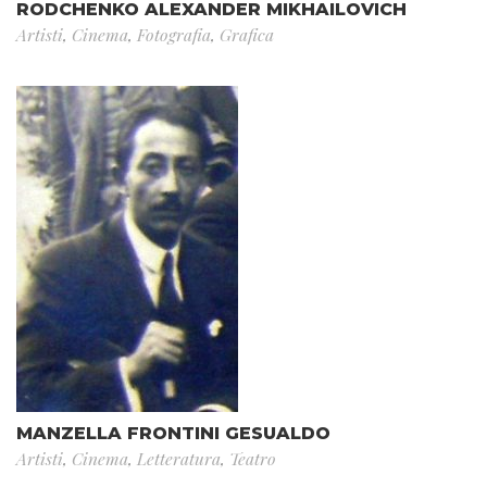
RODCHENKO ALEXANDER MIKHAILOVICH
Artisti
,
Cinema
,
Fotografia
,
Grafica
MANZELLA FRONTINI GESUALDO
Artisti
,
Cinema
,
Letteratura
,
Teatro