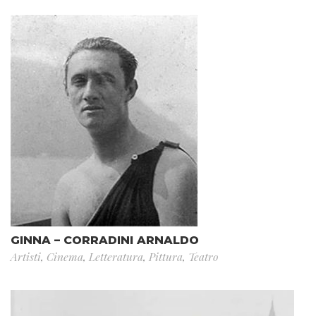
GINNA – CORRADINI ARNALDO
Artisti
,
Cinema
,
Letteratura
,
Pittura
,
Teatro