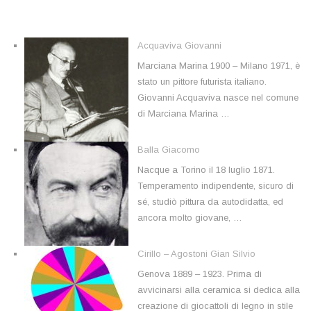
Acquaviva Giovanni
Marciana Marina 1900 – Milano 1971, è
stato un pittore futurista italiano.
Giovanni Acquaviva nasce nel comune
di Marciana Marina …
Balla Giacomo
Nacque a Torino il 18 luglio 1871.
Temperamento indipendente, sicuro di
sé, studiò pittura da autodidatta, ed
ancora molto giovane, …
Cirillo – Agostoni Gian Silvio
Genova 1889 – 1923. Prima di
avvicinarsi alla ceramica si dedica alla
creazione di giocattoli di legno in stile