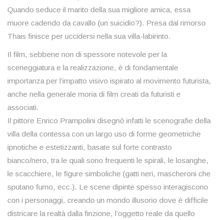
Quando seduce il marito della sua migliore amica, essa
muore cadendo da cavallo (un suicidio?). Presa dal rimorso
Thais finisce per uccidersi nella sua villa-labirinto.
Il film, sebbene non di spessore notevole per la
sceneggiatura e la realizzazione, è di fondamentale
importanza per l’impatto visivo ispirato al movimento futurista,
anche nella generale moria di film creati da futuristi e
associati.
Il pittore Enrico Prampolini disegnò infatti le scenografie della
villa della contessa con un largo uso di forme geometriche
ipnotiche e estetizzanti, basate sul forte contrasto
bianco/nero, tra le quali sono frequenti le spirali, le losanghe,
le scacchiere, le figure simboliche (gatti neri, mascheroni che
sputano fumo, ecc.). Le scene dipinte spesso interagiscono
con i personaggi, creando un mondo illusorio dove è difficile
districare la realtà dalla finzione, l’oggetto reale da quello