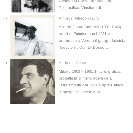
Genova fu allievo di Giuseppe
Pennasilico. Vincitore di …
Ambrosi Alfredo Gauro
Alfredo Gauro Ambrosi (1901-1945)
aderì al Futurismo nel 1931 e
promosse a Verona il gruppo futurista
“Boccioni”. Con Di Bosso …
Andreoni Cesare
Milano 1903 – 1961. Pittore, grafico,
progettista d’interni aderisce al
Futurismo fin dal 1924 e apre l’ unica
“bottega” milanese nella …