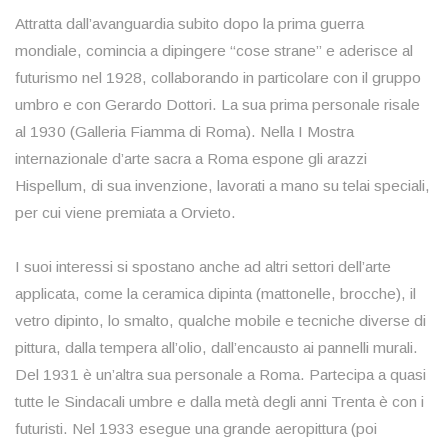
Attratta dall’avanguardia subito dopo la prima guerra
mondiale, comincia a dipingere “cose strane” e aderisce al
futurismo nel 1928, collaborando in particolare con il gruppo
umbro e con Gerardo Dottori. La sua prima personale risale
al 1930 (Galleria Fiamma di Roma). Nella I Mostra
internazionale d’arte sacra a Roma espone gli arazzi
Hispellum, di sua invenzione, lavorati a mano su telai speciali,
per cui viene premiata a Orvieto.
I suoi interessi si spostano anche ad altri settori dell’arte
applicata, come la ceramica dipinta (mattonelle, brocche), il
vetro dipinto, lo smalto, qualche mobile e tecniche diverse di
pittura, dalla tempera all’olio, dall’encausto ai pannelli murali.
Del 1931 è un’altra sua personale a Roma. Partecipa a quasi
tutte le Sindacali umbre e dalla metà degli anni Trenta è con i
futuristi. Nel 1933 esegue una grande aeropittura (poi