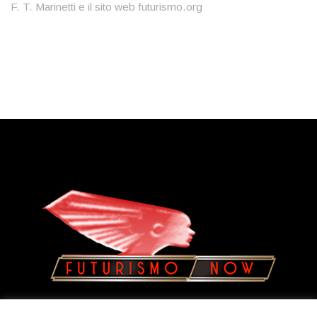
F. T. Marinetti e il sito web futurismo.org
Copyright © 2023
Olatua