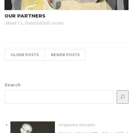
OUR PARTNERS
About Us
,
FuturistiSiti events
OLDER POSTS
NEWER POSTS
Search
Acquaviva Giovanni