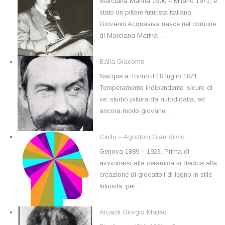
Marciana Marina 1900 – Milano 1971, è
stato un pittore futurista italiano.
Giovanni Acquaviva nasce nel comune
di Marciana Marina …
Balla Giacomo
Nacque a Torino il 18 luglio 1871.
Temperamento indipendente, sicuro di
sé, studiò pittura da autodidatta, ed
ancora molto giovane, …
Cirillo – Agostoni Gian Silvio
Genova 1889 – 1923. Prima di
avvicinarsi alla ceramica si dedica alla
creazione di giocattoli di legno in stile
futurista, per …
Aicardi Giorgio Matteo