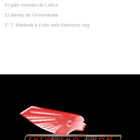
El gato montés de Leitza
El aliento de Groenlandia
F. T. Marinetti e il sito web futurismo.org