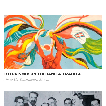
FUTURISMO: UN’ITALIANITÀ TRADITA
About Us
,
Documenti
,
Storia