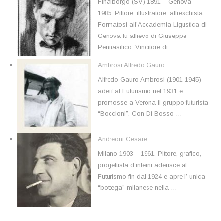
Finalborgo (SV) 1891 – Genova
1985. Pittore, illustratore, affreschista.
Formatosi all’Accademia Ligustica di
Genova fu allievo di Giuseppe
Pennasilico. Vincitore di …
Ambrosi Alfredo Gauro
Alfredo Gauro Ambrosi (1901-1945)
aderì al Futurismo nel 1931 e
promosse a Verona il gruppo futurista
“Boccioni”. Con Di Bosso …
Andreoni Cesare
Milano 1903 – 1961. Pittore, grafico,
progettista d’interni aderisce al
Futurismo fin dal 1924 e apre l’ unica
“bottega” milanese nella …