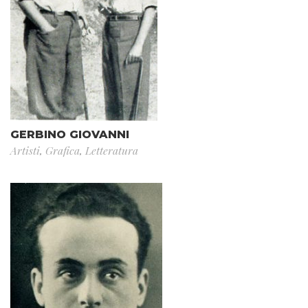
GERBINO GIOVANNI
Artisti
,
Grafica
,
Letteratura