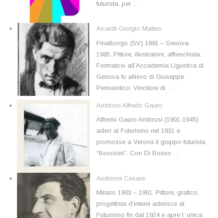
futurista, per …
Aicardi Giorgio Matteo
Finalborgo (SV) 1891 – Genova
1985. Pittore, illustratore, affreschista.
Formatosi all’Accademia Ligustica di
Genova fu allievo di Giuseppe
Pennasilico. Vincitore di …
Ambrosi Alfredo Gauro
Alfredo Gauro Ambrosi (1901-1945)
aderì al Futurismo nel 1931 e
promosse a Verona il gruppo futurista
“Boccioni”. Con Di Bosso …
Andreoni Cesare
Milano 1903 – 1961. Pittore, grafico,
progettista d’interni aderisce al
Futurismo fin dal 1924 e apre l’ unica