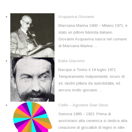
Acquaviva Giovanni
Marciana Marina 1900 – Milano 1971, è
stato un pittore futurista italiano.
Giovanni Acquaviva nasce nel comune
di Marciana Marina …
Balla Giacomo
Nacque a Torino il 18 luglio 1871.
Temperamento indipendente, sicuro di
sé, studiò pittura da autodidatta, ed
ancora molto giovane, …
Cirillo – Agostoni Gian Silvio
Genova 1889 – 1923. Prima di
avvicinarsi alla ceramica si dedica alla
creazione di giocattoli di legno in stile