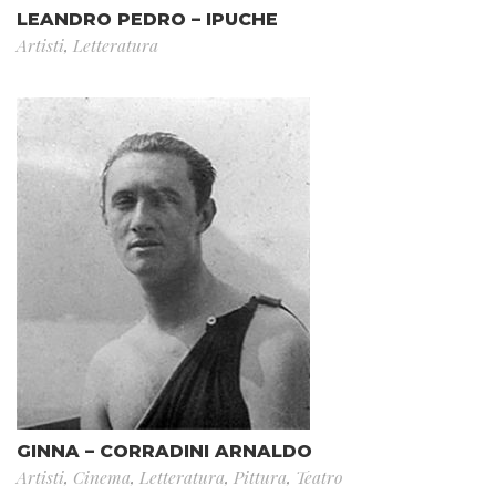
LEANDRO PEDRO – IPUCHE
Artisti
,
Letteratura
GINNA – CORRADINI ARNALDO
Artisti
,
Cinema
,
Letteratura
,
Pittura
,
Teatro