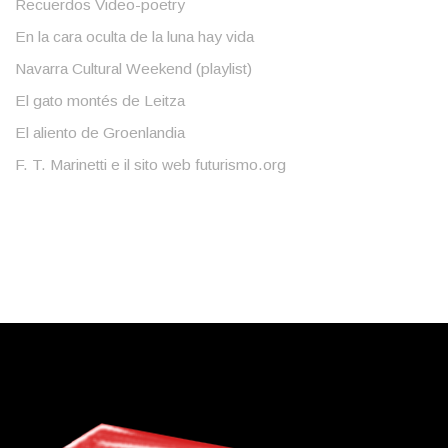
Recuerdos Video-poetry
En la cara oculta de la luna hay vida
Navarra Cultural Weekend (playlist)
El gato montés de Leitza
El aliento de Groenlandia
F. T. Marinetti e il sito web futurismo.org