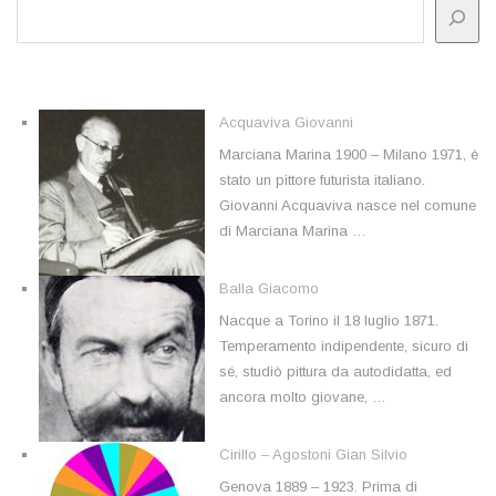
Acquaviva Giovanni
Marciana Marina 1900 – Milano 1971, è
stato un pittore futurista italiano.
Giovanni Acquaviva nasce nel comune
di Marciana Marina …
Balla Giacomo
Nacque a Torino il 18 luglio 1871.
Temperamento indipendente, sicuro di
sé, studiò pittura da autodidatta, ed
ancora molto giovane, …
Cirillo – Agostoni Gian Silvio
Genova 1889 – 1923. Prima di