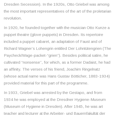
Dresden Secession). In the 1920s, Otto Griebel was among
the most important representatives of the art of the proletarian
revolution.
In 1920, he founded together with the musician Otto Kunze a
puppet theatre (glove puppets) in Dresden. Its repertoire
included a puppet cabaret, an adaptation of Faust and of
Richard Wagner’s Lohengrin entitled Der Lohntütengrien (The
Paycheck/Wage-packet-“grien”). Besides political satire, he
cultivated “nonsense”, for which, as a former Dadaist, he had
an affinity. The verses of his friend, Joachim Ringelnatz
(whose actual name was Hans Gustav Bötticher, 1883-1934)
provided material for this part of the programme.
In 1933, Griebel was arrested by the Gestapo, and from
1934 he was employed at the Dresdner Hygiene-Museum
(Museum of Hygiene in Dresden). After 1945, he was art
teacher and lecturer at the Arbeiter- und Bauernfakultät der