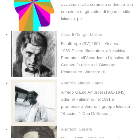
avvicinarsi alla ceramica si dedica alla
creazione di giocattoli di legno in stile
futurista, per …
Aicardi Giorgio Matteo
Finalborgo (SV) 1891 – Genova
1985. Pittore, illustratore, affreschista.
Formatosi all’Accademia Ligustica di
Genova fu allievo di Giuseppe
Pennasilico. Vincitore di …
Ambrosi Alfredo Gauro
Alfredo Gauro Ambrosi (1901-1945)
aderì al Futurismo nel 1931 e
promosse a Verona il gruppo futurista
“Boccioni”. Con Di Bosso …
Andreoni Cesare