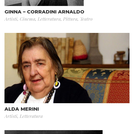
GINNA – CORRADINI ARNALDO
Artisti
,
Cinema
,
Letteratura
,
Pittura
,
Teatro
ALDA MERINI
Artisti
,
Letteratura