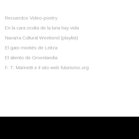
Recuerdos Video-poetry
En la cara oculta de la luna hay vida
Navarra Cultural Weekend (playlist)
El gato montés de Leitza
El aliento de Groenlandia
F. T. Marinetti e il sito web futurismo.org