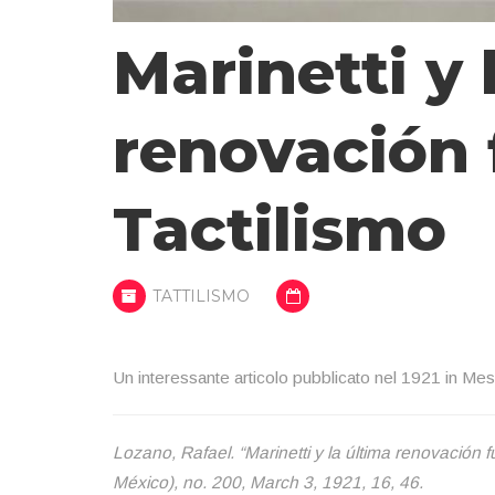
Marinetti y 
renovación f
Tactilismo
TATTILISMO
Un interessante articolo pubblicato nel 1921 in Mess
Lozano, Rafael. “Marinetti y la última renovación fut
México), no. 200, March 3, 1921, 16, 46.