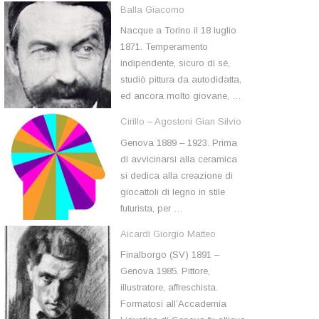
Balla Giacomo
Nacque a Torino il 18 luglio
1871. Temperamento
indipendente, sicuro di sé,
studiò pittura da autodidatta,
ed ancora molto giovane, …
Cirillo – Agostoni Gian Silvio
Genova 1889 – 1923. Prima
di avvicinarsi alla ceramica
si dedica alla creazione di
giocattoli di legno in stile
futurista, per …
Aicardi Giorgio Matteo
Finalborgo (SV) 1891 –
Genova 1985. Pittore,
illustratore, affreschista.
Formatosi all’Accademia