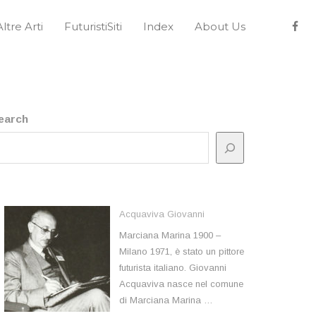
Altre Arti
FuturistiSiti
Index
About Us
earch
Acquaviva Giovanni
Marciana Marina 1900 –
Milano 1971, è stato un pittore
futurista italiano. Giovanni
Acquaviva nasce nel comune
di Marciana Marina …