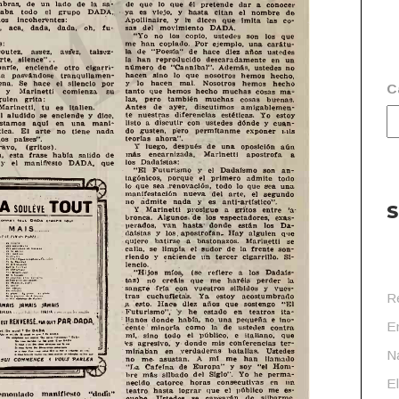
C
S
R
En
Na
E