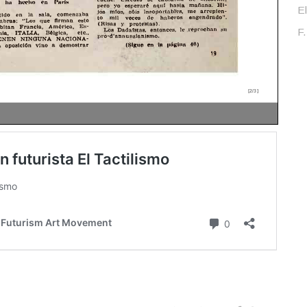
El
F.