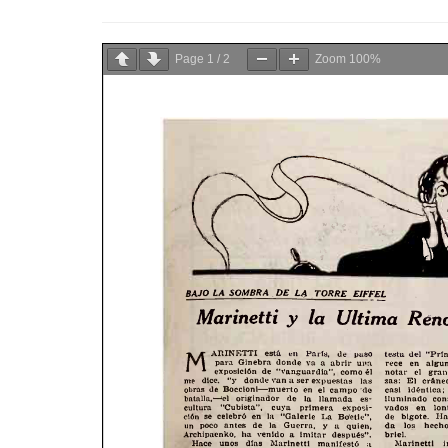
Page
1
/
2
Zoom
100%