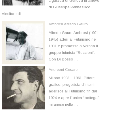
Ligustica di Genova fu allievo
di Giuseppe Pennasilico.
Vincitore di …
Ambrosi Alfredo Gauro
Alfredo Gauro Ambrosi (1901-
1945) aderì al Futurismo nel
1931 e promosse a Verona il
gruppo futurista “Boccioni”.
Con Di Bosso …
Andreoni Cesare
Milano 1903 – 1961. Pittore,
grafico, progettista d’interni
aderisce al Futurismo fin dal
1924 e apre l’ unica “bottega”
milanese nella …