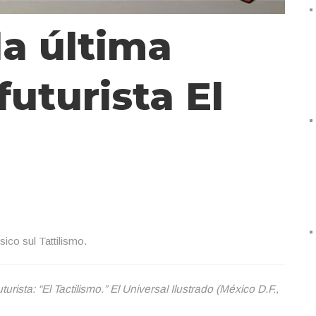
la última
uturista El
ico sul Tattilismo.
urista: “El Tactilismo.” El Universal Ilustrado (México D.F.,