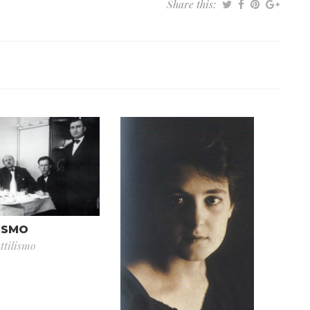
Share this:
LISMO
ttilismo