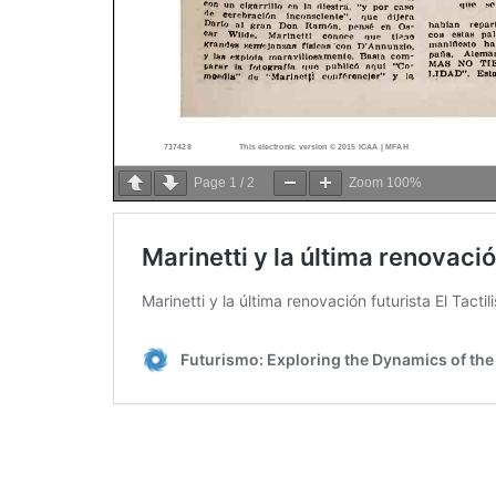
Page
1
/
2
Zoom
100%