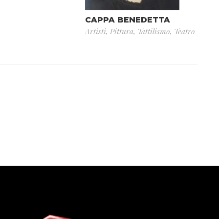
CAPPA BENEDETTA
Artisti
,
Pittura
,
Tattilismo
,
Teatro