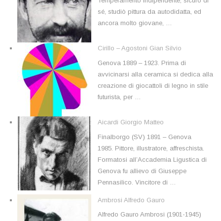
Temperamento indipendente, sicuro di
sé, studiò pittura da autodidatta, ed
ancora molto giovane, …
Cirillo – Agostoni Gian Silvio
Genova 1889 – 1923. Prima di
avvicinarsi alla ceramica si dedica alla
creazione di giocattoli di legno in stile
futurista, per …
Aicardi Giorgio Matteo
Finalborgo (SV) 1891 – Genova
1985. Pittore, illustratore, affreschista.
Formatosi all’Accademia Ligustica di
Genova fu allievo di Giuseppe
Pennasilico. Vincitore di …
Ambrosi Alfredo Gauro
Alfredo Gauro Ambrosi (1901-1945)