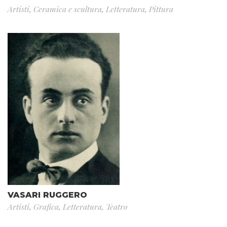
Artisti
,
Ceramica e scultura
,
Letteratura
,
Pittura
VASARI RUGGERO
Artisti
,
Grafica
,
Letteratura
,
Teatro