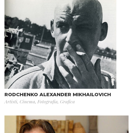
RODCHENKO ALEXANDER MIKHAILOVICH
Artisti
,
Cinema
,
Fotografia
,
Grafica