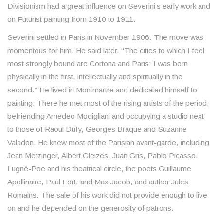
Divisionism had a great influence on Severini’s early work and
on Futurist painting from 1910 to 1911.
Severini settled in Paris in November 1906. The move was
momentous for him. He said later, “The cities to which I feel
most strongly bound are Cortona and Paris: I was born
physically in the first, intellectually and spiritually in the
second.” He lived in Montmartre and dedicated himself to
painting. There he met most of the rising artists of the period,
befriending Amedeo Modigliani and occupying a studio next
to those of Raoul Dufy, Georges Braque and Suzanne
Valadon. He knew most of the Parisian avant-garde, including
Jean Metzinger, Albert Gleizes, Juan Gris, Pablo Picasso,
Lugné-Poe and his theatrical circle, the poets Guillaume
Apollinaire, Paul Fort, and Max Jacob, and author Jules
Romains. The sale of his work did not provide enough to live
on and he depended on the generosity of patrons.