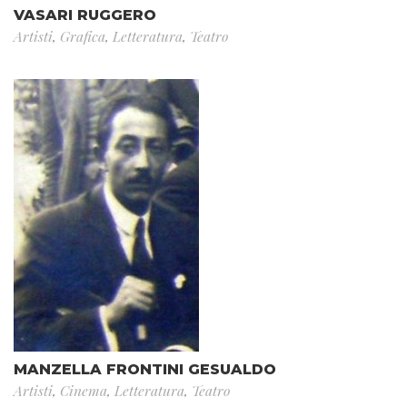
VASARI RUGGERO
Artisti
,
Grafica
,
Letteratura
,
Teatro
MANZELLA FRONTINI GESUALDO
Artisti
,
Cinema
,
Letteratura
,
Teatro