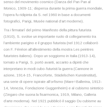
senso del movimento cosmico (Danza del Pan Pan al
Monico, 1909-11; dispersa durante la prima guerra mondiale,
l’opera fu ridipinta da S. nel 1960 in base a documenti
fotografici, Parigi, Musée national d’art moderne).
Tra i firmatarî del primo Manifesto della pittura futurista
(1910), S. svolse un importante ruolo di collegamento tra
l’ambiente parigino e il gruppo futurista (nel 1912 collaborò
con F. Fénéon all’allestimento della mostra Les peintres
futuristes italiens). Dopo un soggiorno in Italia (1913-14),
tornato a Parigi, S. portò avanti, accanto a dipinti che
interpretano in modi cubo-futuristi la guerra (Cannone in
azione, 1914-15, Francoforte, Städelschen Kunstinstitut),
una serie di opere ispirate all’orfismo (Mare=Ballerina, 1913-
14, Venezia, Fondazione Guggenheim) e al cubismo sintetico
(Zingaro che suona la fisarmonica, 1919, Milano, Galleria
d’arte moderna). Nel 1921 pubblicò il saggio Du cubisme au