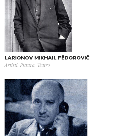
LARIONOV MIKHAIL FËDOROVIČ
Artisti
,
Pittura
,
Teatro