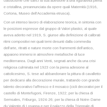
classicisme che sancì la sua adesione a una figuratività piena
e cristallina, preannunciata da opere quali Maternità (1916,
Cortona, Museo dell’Accademia etrusca).
Con un intenso lavoro di elaborazione teorica, in sintonia con
le posizioni espresse dal gruppo di Valori plastici, al quale
aveva aderito nel 1919, S. giunse alla definizione di calibrati
ritmi compositivi nei quali temi desunti dalla commedia
dell’arte, ritratti e nature morte con frammenti dell’antico,
appaiono immersi in atmosfere metafisiche di luce
mediterranea. Dagli anni Venti, segnati anche da una crisi
religiosa culminata nel 1923 con la piena adesione al
cattolicesimo, S. tese ad abbandonare la pittura di cavalletto
per dedicarsi alla decorazione murale, trattando con grande
talento decorativo l’affresco e il mosaico (cicli decorativi per il
castello di Montefugoni, Firenze, 1922; per la chiesa di
Semsales, Friburgo, 1924-26; per la chiesa di Notre-Dame
du Valentin di Losanna e per il palazzo della Triennale di