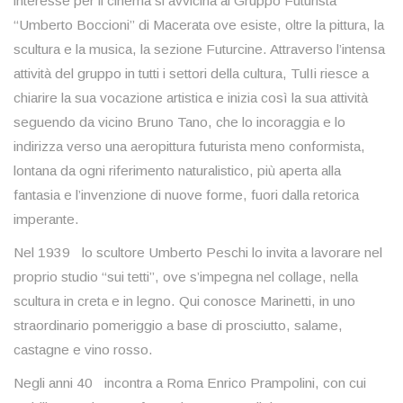
interesse per il cinema si avvicina al Gruppo Futurista
“Umberto Boccioni” di Macerata ove esiste, oltre la pittura, la
scultura e la musica, la sezione Futurcine. Attraverso l’intensa
attività del gruppo in tutti i settori della cultura, TulIi riesce a
chiarire la sua vocazione artistica e inizia così la sua attività
seguendo da vicino Bruno Tano, che lo incoraggia e lo
indirizza verso una aeropittura futurista meno conformista,
lontana da ogni riferimento naturalistico, più aperta alla
fantasia e l’invenzione di nuove forme, fuori dalla retorica
imperante.
Nel 1939 lo scultore Umberto Peschi lo invita a lavorare nel
proprio studio “sui tetti”, ove s’impegna nel collage, nella
scultura in creta e in legno. Qui conosce Marinetti, in uno
straordinario pomeriggio a base di prosciutto, salame,
castagne e vino rosso.
Negli anni 40 incontra a Roma Enrico Prampolini, con cui