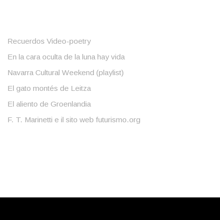
Recuerdos Video-poetry
En la cara oculta de la luna hay vida
Navarra Cultural Weekend (playlist)
El gato montés de Leitza
El aliento de Groenlandia
F. T. Marinetti e il sito web futurismo.org