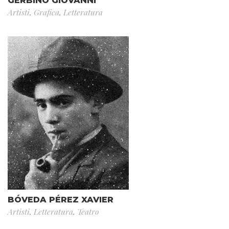
GERBINO GIOVANNI
Artisti
,
Grafica
,
Letteratura
BÓVEDA PÉREZ XAVIER
Artisti
,
Letteratura
,
Teatro