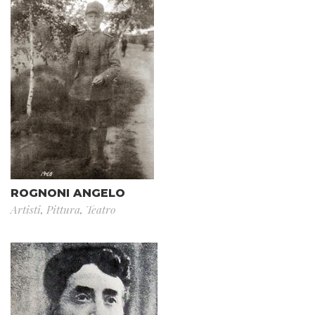
ROGNONI ANGELO
Artisti
,
Pittura
,
Teatro