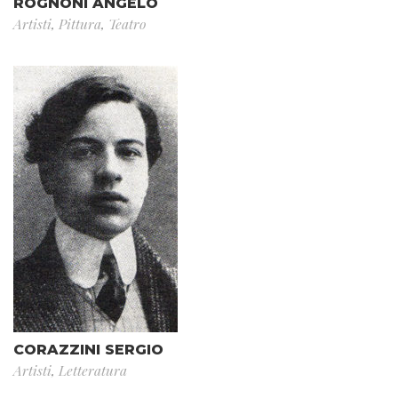
ROGNONI ANGELO
Artisti
,
Pittura
,
Teatro
CORAZZINI SERGIO
Artisti
,
Letteratura