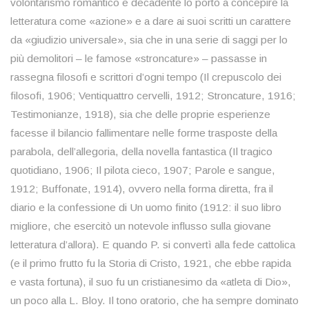
volontarismo romantico e decadente lo portò a concepire la
letteratura come «azione» e a dare ai suoi scritti un carattere
da «giudizio universale», sia che in una serie di saggi per lo
più demolitori – le famose «stroncature» – passasse in
rassegna filosofi e scrittori d’ogni tempo (Il crepuscolo dei
filosofi, 1906; Ventiquattro cervelli, 1912; Stroncature, 1916;
Testimonianze, 1918), sia che delle proprie esperienze
facesse il bilancio fallimentare nelle forme trasposte della
parabola, dell’allegoria, della novella fantastica (Il tragico
quotidiano, 1906; Il pilota cieco, 1907; Parole e sangue,
1912; Buffonate, 1914), ovvero nella forma diretta, fra il
diario e la confessione di Un uomo finito (1912: il suo libro
migliore, che esercitò un notevole influsso sulla giovane
letteratura d’allora). E quando P. si convertì alla fede cattolica
(e il primo frutto fu la Storia di Cristo, 1921, che ebbe rapida
e vasta fortuna), il suo fu un cristianesimo da «atleta di Dio»,
un poco alla L. Bloy. Il tono oratorio, che ha sempre dominato