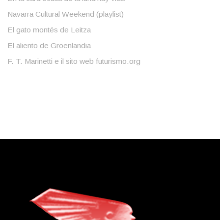
Navarra Cultural Weekend (playlist)
El gato montés de Leitza
El aliento de Groenlandia
F. T. Marinetti e il sito web futurismo.org