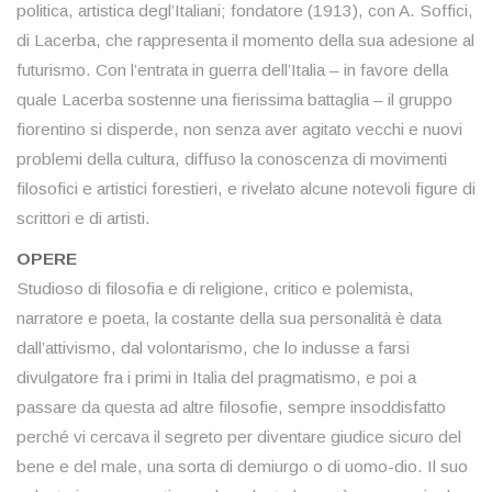
politica, artistica degl’Italiani; fondatore (1913), con A. Soffici,
di Lacerba, che rappresenta il momento della sua adesione al
futurismo. Con l’entrata in guerra dell’Italia – in favore della
quale Lacerba sostenne una fierissima battaglia – il gruppo
fiorentino si disperde, non senza aver agitato vecchi e nuovi
problemi della cultura, diffuso la conoscenza di movimenti
filosofici e artistici forestieri, e rivelato alcune notevoli figure di
scrittori e di artisti.
OPERE
Studioso di filosofia e di religione, critico e polemista,
narratore e poeta, la costante della sua personalità è data
dall’attivismo, dal volontarismo, che lo indusse a farsi
divulgatore fra i primi in Italia del pragmatismo, e poi a
passare da questa ad altre filosofie, sempre insoddisfatto
perché vi cercava il segreto per diventare giudice sicuro del
bene e del male, una sorta di demiurgo o di uomo-dio. Il suo