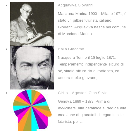
Acquaviva Giovanni
Marciana Marina 1900 – Milano 1971, è
stato un pittore futurista italiano.
Giovanni Acquaviva nasce nel comune
di Marciana Marina …
Balla Giacomo
Nacque a Torino il 18 luglio 1871.
Temperamento indipendente, sicuro di
sé, studiò pittura da autodidatta, ed
ancora molto giovane, …
Cirillo – Agostoni Gian Silvio
Genova 1889 – 1923. Prima di
avvicinarsi alla ceramica si dedica alla
creazione di giocattoli di legno in stile
futurista, per …