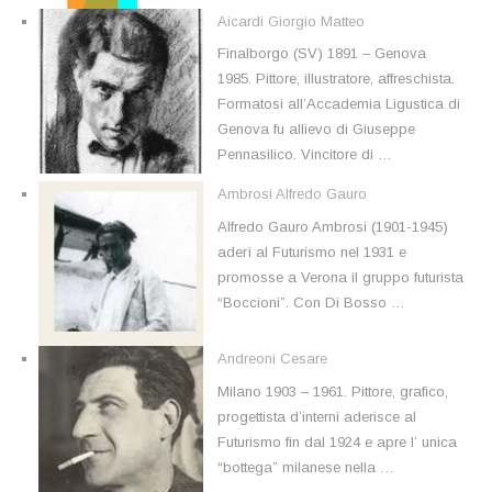
Aicardi Giorgio Matteo
Finalborgo (SV) 1891 – Genova
1985. Pittore, illustratore, affreschista.
Formatosi all’Accademia Ligustica di
Genova fu allievo di Giuseppe
Pennasilico. Vincitore di …
Ambrosi Alfredo Gauro
Alfredo Gauro Ambrosi (1901-1945)
aderì al Futurismo nel 1931 e
promosse a Verona il gruppo futurista
“Boccioni”. Con Di Bosso …
Andreoni Cesare
Milano 1903 – 1961. Pittore, grafico,
progettista d’interni aderisce al
Futurismo fin dal 1924 e apre l’ unica
“bottega” milanese nella …