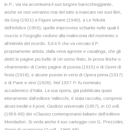
in P., via via accentuerà il suo turgore baroccheggiante,
anche se non verranno mai del tutto a mancare nei suoi libri,
da Gog (1931) a Figure umane (1940), a Le felicità
dell’infelice (1956), quelle improvvise schiarite nelle quali il
cruccio e l’orgoglio cedono alla malinconia del momento o
all’intimità del ricordo. Ed è lì che va cercato il P.
propriamente artista, dalla vena agreste e casalinga, che gli
dettò le pagine più belle di Un uomo finito, le prose liriche o
«frammenti» di Cento pagine di poesia (1915) e di Giorni di
festa (1918), e alcune poesie in versi di Opera prima (1917)
e di Pane e vino (1926). Nel 1937 P. fu nominato
accademico d’Italia. La sua opera, già pubblicata quasi
interamente dall’editore Vallecchi, è stata raccolta, compresi
alcuni inediti e il post. Giudizio universale (1957), in 10 voll.
(1959-66) dei «Classici contemporanei italiani» dell’editore
Mondadori. Si veda anche il suo carteggio con G. Prezzolini,
Storia di un’amicizia (2 voll., 1966-68).