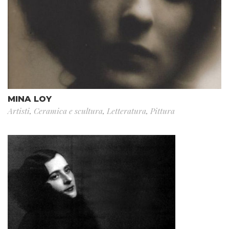
MINA LOY
Artisti
,
Ceramica e scultura
,
Letteratura
,
Pittura