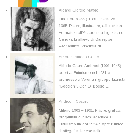
Aicardi Giorgio Matteo
Finalborgo (SV) 1891 – Genova
1985. Pittore, illustratore, affreschista.
Formatosi all’Accademia Ligustica di
Genova fu allievo di Giuseppe
Pennasilico. Vincitore di …
Ambrosi Alfredo Gauro
Alfredo Gauro Ambrosi (1901-1945)
aderì al Futurismo nel 1931 e
promosse a Verona il gruppo futurista
“Boccioni”. Con Di Bosso …
Andreoni Cesare
Milano 1903 – 1961. Pittore, grafico,
progettista d’interni aderisce al
Futurismo fin dal 1924 e apre l’ unica
“bottega” milanese nella …