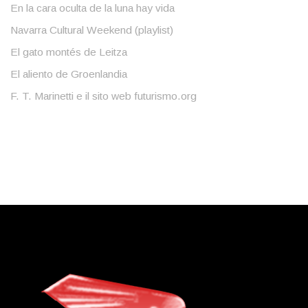
En la cara oculta de la luna hay vida
Navarra Cultural Weekend (playlist)
El gato montés de Leitza
El aliento de Groenlandia
F. T. Marinetti e il sito web futurismo.org