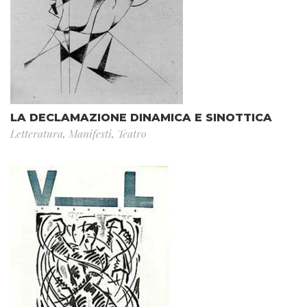
LA DECLAMAZIONE DINAMICA E SINOTTICA
Letteratura
,
Manifesti
,
Teatro