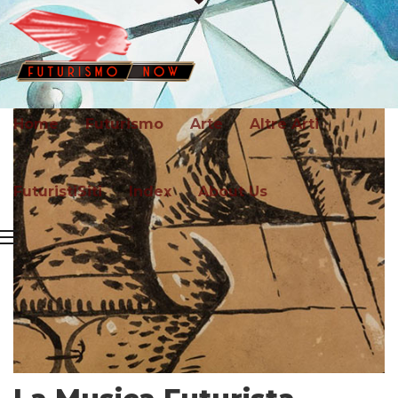
Home
Futurismo
Arte
Altre Arti
FuturistiSiti
Index
About Us