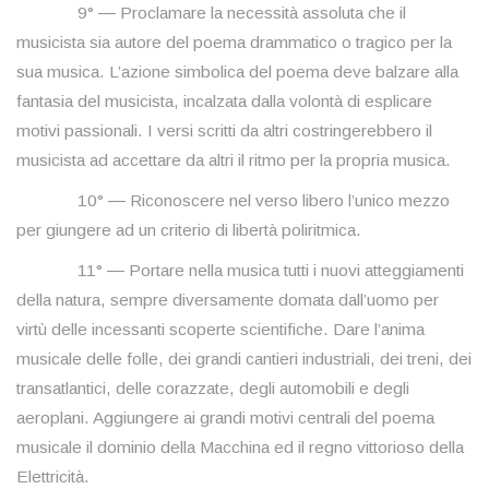
9° ― Proclamare la necessità assoluta che il
musicista sia autore del poema drammatico o tragico per la
sua musica. L’azione simbolica del poema deve balzare alla
fantasia del musicista, incalzata dalla volontà di esplicare
motivi passionali. I versi scritti da altri costringerebbero il
musicista ad accettare da altri il ritmo per la propria musica.
10° ― Riconoscere nel verso libero l’unico mezzo
per giungere ad un criterio di libertà poliritmica.
11° ― Portare nella musica tutti i nuovi atteggiamenti
della natura, sempre diversamente domata dall’uomo per
virtù delle incessanti scoperte scientifiche. Dare l’anima
musicale delle folle, dei grandi cantieri industriali, dei treni, dei
transatlantici, delle corazzate, degli automobili e degli
aeroplani. Aggiungere ai grandi motivi centrali del poema
musicale il dominio della Macchina ed il regno vittorioso della
Elettricità.