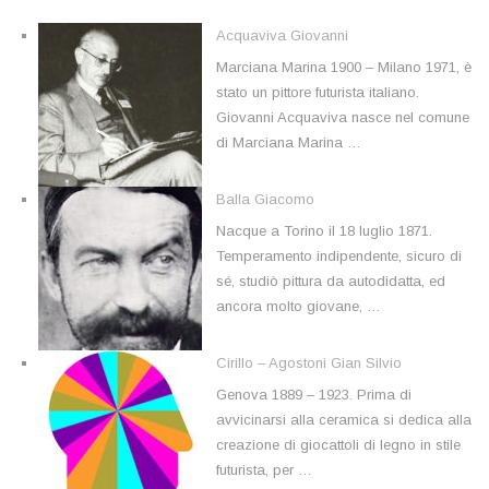
Acquaviva Giovanni
Marciana Marina 1900 – Milano 1971, è
stato un pittore futurista italiano.
Giovanni Acquaviva nasce nel comune
di Marciana Marina …
Balla Giacomo
Nacque a Torino il 18 luglio 1871.
Temperamento indipendente, sicuro di
sé, studiò pittura da autodidatta, ed
ancora molto giovane, …
Cirillo – Agostoni Gian Silvio
Genova 1889 – 1923. Prima di
avvicinarsi alla ceramica si dedica alla
creazione di giocattoli di legno in stile
futurista, per …