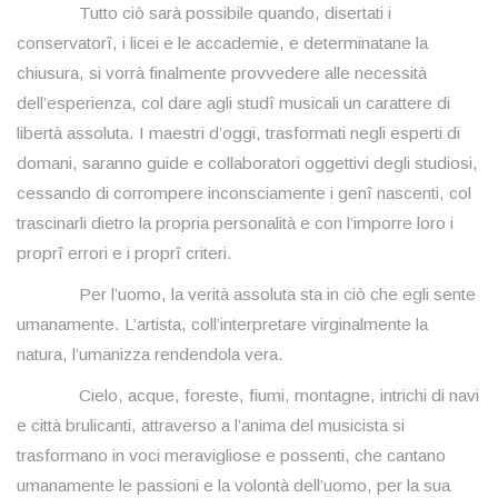
Tutto ciò sarà possibile quando, disertati i
conservatorî, i licei e le accademie, e determinatane la
chiusura, si vorrà finalmente provvedere alle necessità
dell’esperienza, col dare agli studî musicali un carattere di
libertà assoluta. I maestri d’oggi, trasformati negli esperti di
domani, saranno guide e collaboratori oggettivi degli studiosi,
cessando di corrompere inconsciamente i genî nascenti, col
trascinarli dietro la propria personalità e con l’imporre loro i
proprî errori e i proprî criteri.
Per l’uomo, la verità assoluta sta in ciò che egli sente
umanamente. L’artista, coll’interpretare virginalmente la
natura, l’umanizza rendendola vera.
Cielo, acque, foreste, fiumi, montagne, intrichi di navi
e città brulicanti, attraverso a l’anima del musicista si
trasformano in voci meravigliose e possenti, che cantano
umanamente le passioni e la volontà dell’uomo, per la sua