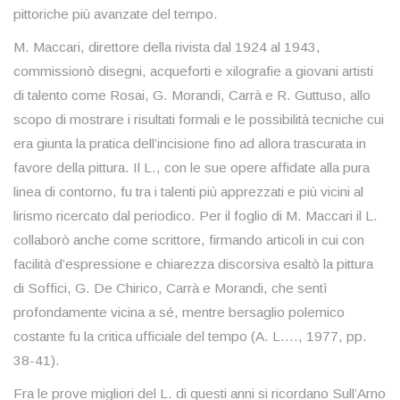
pittoriche più avanzate del tempo.
M. Maccari, direttore della rivista dal 1924 al 1943,
commissionò disegni, acqueforti e xilografie a giovani artisti
di talento come Rosai, G. Morandi, Carrà e R. Guttuso, allo
scopo di mostrare i risultati formali e le possibilità tecniche cui
era giunta la pratica dell’incisione fino ad allora trascurata in
favore della pittura. Il L., con le sue opere affidate alla pura
linea di contorno, fu tra i talenti più apprezzati e più vicini al
lirismo ricercato dal periodico. Per il foglio di M. Maccari il L.
collaborò anche come scrittore, firmando articoli in cui con
facilità d’espressione e chiarezza discorsiva esaltò la pittura
di Soffici, G. De Chirico, Carrà e Morandi, che sentì
profondamente vicina a sé, mentre bersaglio polemico
costante fu la critica ufficiale del tempo (A. L.…, 1977, pp.
38-41).
Fra le prove migliori del L. di questi anni si ricordano Sull’Arno