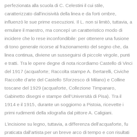
perfezionata alla scuola di C. Celestini il cui stile,
caratterizzato dall’incisività della linea e da forti ombre,
influenzò le sue prime esecuzioni. Il L. non si limitò, tuttavia, a
emulare il maestro, ma concepì un caratteristico modo di
incidere che lo rese inconfondibile: per ottenere una fusione
di tono generale ricorse al frazionamento del segno che, da
linea continua, diviene un susseguirsi di piccole virgole, punti
e tratti. Tra le opere degne di nota ricordiamo Castello di Vinci
del 1917 (acquaforte; Raccolta stampe A. Bertarelli, Civiche
Raccolte d’arte del Castello Sforzesco di Milano) e Colline
toscane del 1929 (acquaforte, Collezione Timpanaro,
Gabinetto disegni e stampe dell’Università di Pisa). Tra il
1914 e il 1915, durante un soggiorno a Pistoia, ricevette i
primi rudimenti della xilografia dal pittore A. Caligiani.
L’incisione su legno, tuttavia, a differenza dell’acquaforte, fu
praticata dall’artista per un breve arco di tempo e con risultati