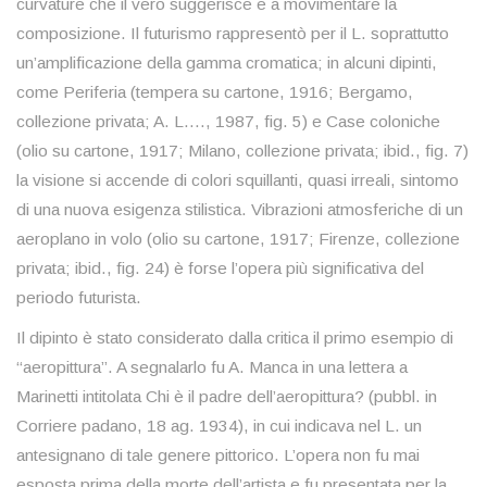
curvature che il vero suggerisce e a movimentare la
composizione. Il futurismo rappresentò per il L. soprattutto
un’amplificazione della gamma cromatica; in alcuni dipinti,
come Periferia (tempera su cartone, 1916; Bergamo,
collezione privata; A. L.…, 1987, fig. 5) e Case coloniche
(olio su cartone, 1917; Milano, collezione privata; ibid., fig. 7)
la visione si accende di colori squillanti, quasi irreali, sintomo
di una nuova esigenza stilistica. Vibrazioni atmosferiche di un
aeroplano in volo (olio su cartone, 1917; Firenze, collezione
privata; ibid., fig. 24) è forse l’opera più significativa del
periodo futurista.
Il dipinto è stato considerato dalla critica il primo esempio di
“aeropittura”. A segnalarlo fu A. Manca in una lettera a
Marinetti intitolata Chi è il padre dell’aeropittura? (pubbl. in
Corriere padano, 18 ag. 1934), in cui indicava nel L. un
antesignano di tale genere pittorico. L’opera non fu mai
esposta prima della morte dell’artista e fu presentata per la