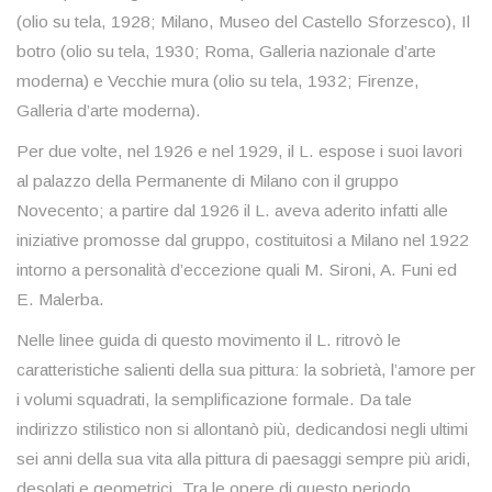
(olio su tela, 1928; Milano, Museo del Castello Sforzesco), Il
botro (olio su tela, 1930; Roma, Galleria nazionale d’arte
moderna) e Vecchie mura (olio su tela, 1932; Firenze,
Galleria d’arte moderna).
Per due volte, nel 1926 e nel 1929, il L. espose i suoi lavori
al palazzo della Permanente di Milano con il gruppo
Novecento; a partire dal 1926 il L. aveva aderito infatti alle
iniziative promosse dal gruppo, costituitosi a Milano nel 1922
intorno a personalità d’eccezione quali M. Sironi, A. Funi ed
E. Malerba.
Nelle linee guida di questo movimento il L. ritrovò le
caratteristiche salienti della sua pittura: la sobrietà, l’amore per
i volumi squadrati, la semplificazione formale. Da tale
indirizzo stilistico non si allontanò più, dedicandosi negli ultimi
sei anni della sua vita alla pittura di paesaggi sempre più aridi,
desolati e geometrici. Tra le opere di questo periodo