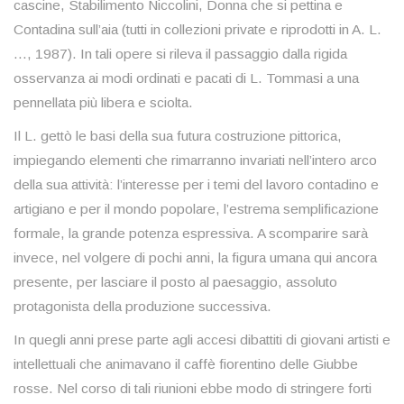
cascine, Stabilimento Niccolini, Donna che si pettina e
Contadina sull’aia (tutti in collezioni private e riprodotti in A. L.
…, 1987). In tali opere si rileva il passaggio dalla rigida
osservanza ai modi ordinati e pacati di L. Tommasi a una
pennellata più libera e sciolta.
Il L. gettò le basi della sua futura costruzione pittorica,
impiegando elementi che rimarranno invariati nell’intero arco
della sua attività: l’interesse per i temi del lavoro contadino e
artigiano e per il mondo popolare, l’estrema semplificazione
formale, la grande potenza espressiva. A scomparire sarà
invece, nel volgere di pochi anni, la figura umana qui ancora
presente, per lasciare il posto al paesaggio, assoluto
protagonista della produzione successiva.
In quegli anni prese parte agli accesi dibattiti di giovani artisti e
intellettuali che animavano il caffè fiorentino delle Giubbe
rosse. Nel corso di tali riunioni ebbe modo di stringere forti