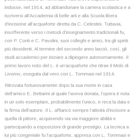
indusse, nel 1914, ad abbandonare la carriera scolastica e a
iscriversi all’Accademia di belle arti e alla Scuola libera
d’incisione all’acquaforte diretta da C. Celestini. Tuttavia,
insofferente verso i metodi d’insegnamento tradizionali fu,
con P. Conti e C. Pavolini, suoi colleghi e amici, tra gli spiriti
più dissidenti. Al termine del secondo anno lasciò, così, gli
studi accademici per iniziare a dipingere autonomamente. Il
primo lavoro noto del L. è un’acquaforte che ritrae il Molo di
Livorno, eseguita dal vero con L. Tommasi nel 1914.
Ritrovata fortunosamente dopo la sua morte in casa
dell’amico E. Bettarini al quale l’aveva donata, l’opera è nota
in un solo esemplare, probabilmente l’unico, e reca la data e
la firma dell’autore. Il L. affiancò sempre l’attività d’incisore a
quella di pittore, acquisendo via via maggiore abilità e
partecipando a esposizioni di grande prestigio. La tecnica a
lui più congeniale fu l’acquaforte, appresa con L. Tommasi e