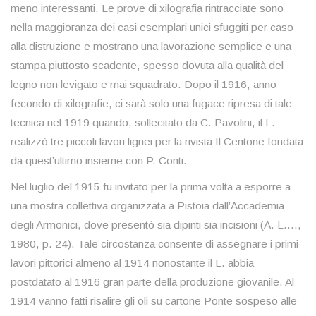
meno interessanti. Le prove di xilografia rintracciate sono
nella maggioranza dei casi esemplari unici sfuggiti per caso
alla distruzione e mostrano una lavorazione semplice e una
stampa piuttosto scadente, spesso dovuta alla qualità del
legno non levigato e mai squadrato. Dopo il 1916, anno
fecondo di xilografie, ci sarà solo una fugace ripresa di tale
tecnica nel 1919 quando, sollecitato da C. Pavolini, il L.
realizzò tre piccoli lavori lignei per la rivista Il Centone fondata
da quest’ultimo insieme con P. Conti.
Nel luglio del 1915 fu invitato per la prima volta a esporre a
una mostra collettiva organizzata a Pistoia dall’Accademia
degli Armonici, dove presentò sia dipinti sia incisioni (A. L.…,
1980, p. 24). Tale circostanza consente di assegnare i primi
lavori pittorici almeno al 1914 nonostante il L. abbia
postdatato al 1916 gran parte della produzione giovanile. Al
1914 vanno fatti risalire gli oli su cartone Ponte sospeso alle