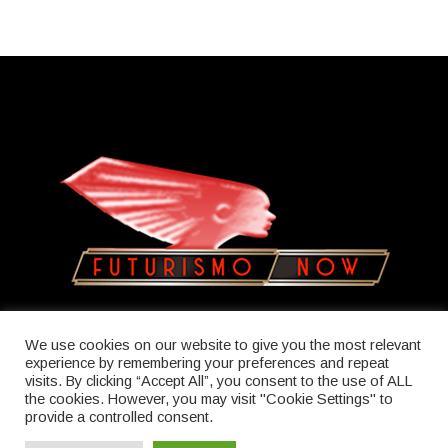
Copyright © 2023
Olatua
We use cookies on our website to give you the most relevant
experience by remembering your preferences and repeat
visits. By clicking “Accept All”, you consent to the use of ALL
the cookies. However, you may visit "Cookie Settings" to
provide a controlled consent.