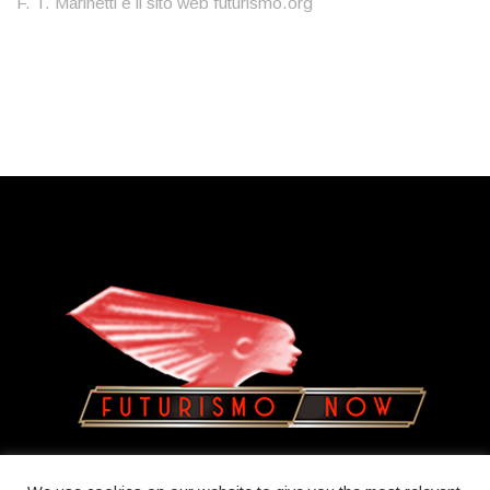
F. T. Marinetti e il sito web futurismo.org
Copyright © 2023
Olatua