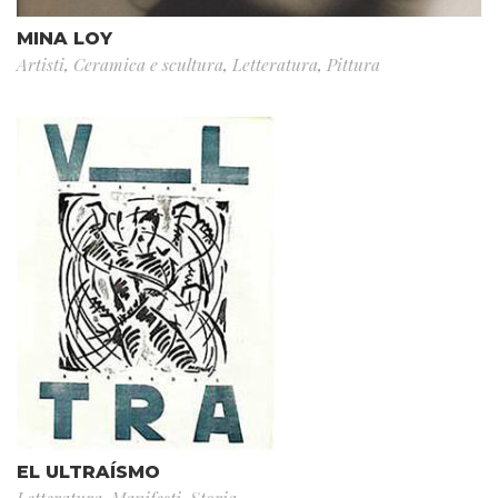
MINA LOY
Artisti
,
Ceramica e scultura
,
Letteratura
,
Pittura
EL ULTRAÍSMO
Letteratura
,
Manifesti
,
Storia