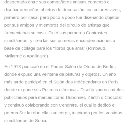
despertado entre sus compañeros artistas comenzó a
diseñar pequeños objetos de decoración con colores vivos,
primero por casa, pero poco a poco fue diseñando objetos
por sus amigos y miembros del círculo de artistas que
frecuentaban su casa. Pintó sus primeros Contrastes
simultáneos, y crea las sus primeras encuadernaciones a
base de collage para los “libros que ama” (Rimbaud,
Mallarmé o Apollinaire).
En 1913 participó en el Primer Salón de Otoño de Berlín,
donde expuso una veintena de pinturas y objetos. Un año
más tarde participó en el Salón des Indépendants en París
donde expone sus Prismas eléctricas. Diseñó varios carteles
publicitarios para marcas como Dubonnet, Zèntih o Chocolat
y continuó colaborando con Cendrars, el cual le dedicó el
poema Sur la robe ella a un corps, inspirado por los vestidos
simultáneos de Sonia.