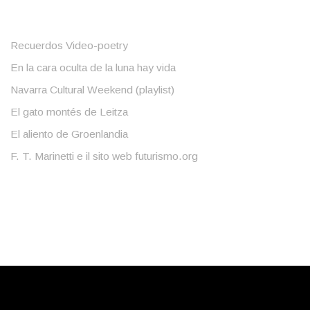
Recuerdos Video-poetry
En la cara oculta de la luna hay vida
Navarra Cultural Weekend (playlist)
El gato montés de Leitza
El aliento de Groenlandia
F. T. Marinetti e il sito web futurismo.org