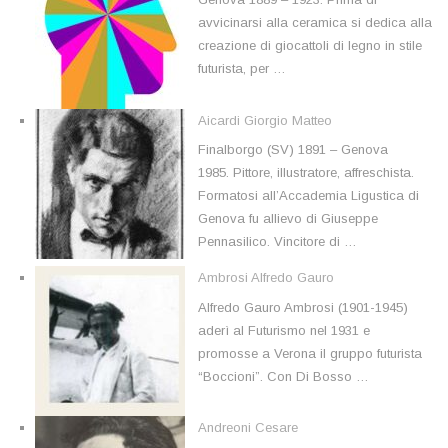
avvicinarsi alla ceramica si dedica alla
creazione di giocattoli di legno in stile
futurista, per …
Aicardi Giorgio Matteo
Finalborgo (SV) 1891 – Genova
1985. Pittore, illustratore, affreschista.
Formatosi all’Accademia Ligustica di
Genova fu allievo di Giuseppe
Pennasilico. Vincitore di …
Ambrosi Alfredo Gauro
Alfredo Gauro Ambrosi (1901-1945)
aderì al Futurismo nel 1931 e
promosse a Verona il gruppo futurista
“Boccioni”. Con Di Bosso …
Andreoni Cesare