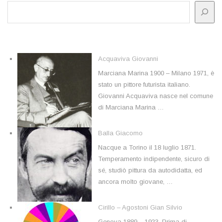
Acquaviva Giovanni
Marciana Marina 1900 – Milano 1971, è
stato un pittore futurista italiano.
Giovanni Acquaviva nasce nel comune
di Marciana Marina …
Balla Giacomo
Nacque a Torino il 18 luglio 1871.
Temperamento indipendente, sicuro di
sé, studiò pittura da autodidatta, ed
ancora molto giovane, …
Cirillo – Agostoni Gian Silvio
Genova 1889 – 1923. Prima di