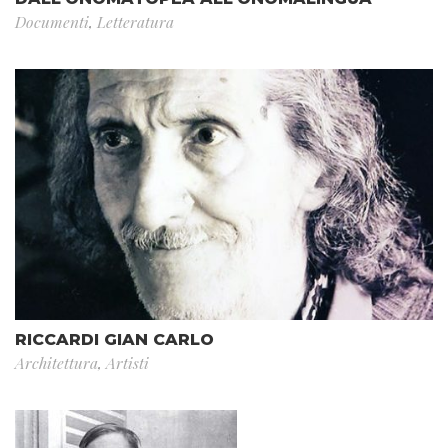
Documenti
,
Letteratura
RICCARDI GIAN CARLO
Architettura
,
Artisti