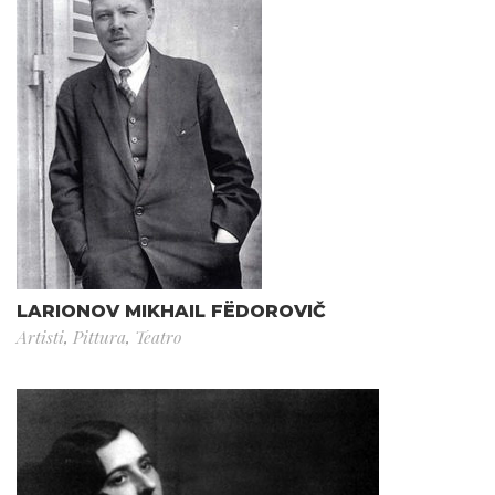
LARIONOV MIKHAIL FËDOROVIČ
Artisti
,
Pittura
,
Teatro