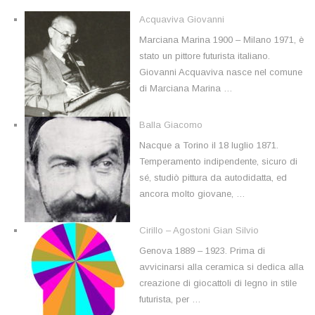
Acquaviva Giovanni
Marciana Marina 1900 – Milano 1971, è
stato un pittore futurista italiano.
Giovanni Acquaviva nasce nel comune
di Marciana Marina …
Balla Giacomo
Nacque a Torino il 18 luglio 1871.
Temperamento indipendente, sicuro di
sé, studiò pittura da autodidatta, ed
ancora molto giovane, …
Cirillo – Agostoni Gian Silvio
Genova 1889 – 1923. Prima di
avvicinarsi alla ceramica si dedica alla
creazione di giocattoli di legno in stile
futurista, per …