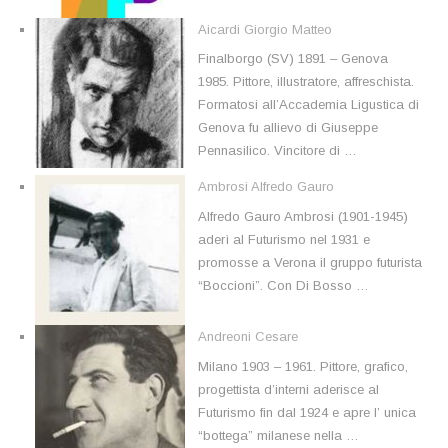
Aicardi Giorgio Matteo
Finalborgo (SV) 1891 – Genova
1985. Pittore, illustratore, affreschista.
Formatosi all’Accademia Ligustica di
Genova fu allievo di Giuseppe
Pennasilico. Vincitore di …
Ambrosi Alfredo Gauro
Alfredo Gauro Ambrosi (1901-1945)
aderì al Futurismo nel 1931 e
promosse a Verona il gruppo futurista
“Boccioni”. Con Di Bosso …
Andreoni Cesare
Milano 1903 – 1961. Pittore, grafico,
progettista d’interni aderisce al
Futurismo fin dal 1924 e apre l’ unica
“bottega” milanese nella …