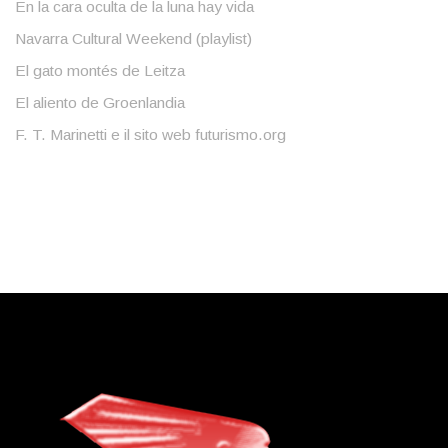
En la cara oculta de la luna hay vida
Navarra Cultural Weekend (playlist)
El gato montés de Leitza
El aliento de Groenlandia
F. T. Marinetti e il sito web futurismo.org