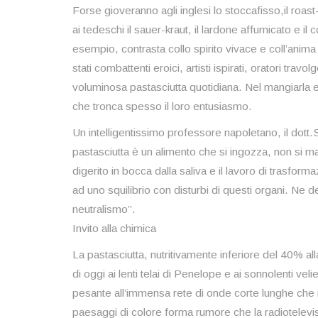
Forse gioveranno agli inglesi lo stoccafisso,il roast
ai tedeschi il sauer-kraut, il lardone affumicato e il 
esempio, contrasta collo spirito vivace e coll’anim
stati combattenti eroici, artisti ispirati, oratori travo
voluminosa pastasciutta quotidiana. Nel mangiarla es
che tronca spesso il loro entusiasmo.
Un intelligentissimo professore napoletano, il dott.S
pastasciutta è un alimento che si ingozza, non si 
digerito in bocca dalla saliva e il lavoro di trasfo
ad uno squilibrio con disturbi di questi organi. Ne 
neutralismo”.
Invito alla chimica
La pastasciutta, nutritivamente inferiore del 40% alla 
di oggi ai lenti telai di Penelope e ai sonnolenti ve
pesante all’immensa rete di onde corte lunghe che il 
paesaggi di colore forma rumore che la radiotelevisio