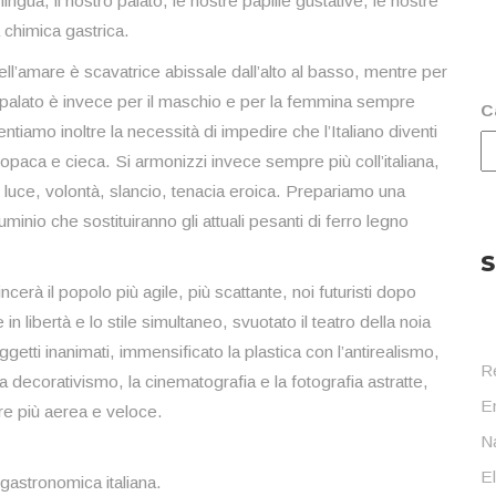
ingua, il nostro palato, le nostre papille gustative, le nostre
 chimica gastrica.
dell’amare è scavatrice abissale dall’alto al basso, mentre per
l palato è invece per il maschio e per la femmina sempre
C
tiamo inoltre la necessità di impedire che l’Italiano diventi
aca e cieca. Si armonizzi invece sempre più coll’italiana,
, luce, volontà, slancio, tenacia eroica. Prepariamo una
alluminio che sostituiranno gli attuali pesanti di ferro legno
S
cerà il popolo più agile, più scattante, noi futuristi dopo
in libertà e lo stile simultaneo, svuotato il teatro della noia
etti inanimati, immensificato la plastica con l’antirealismo,
R
 decorativismo, la cinematografia e la fotografia astratte,
En
pre più aerea e veloce.
Na
E
 gastronomica italiana.