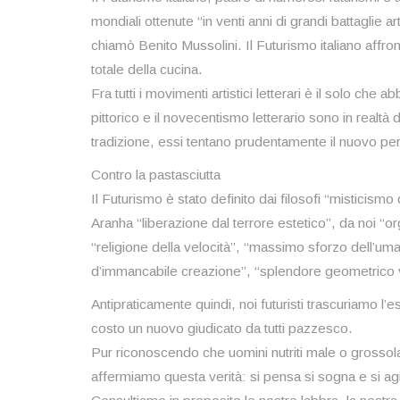
mondiali ottenute “in venti anni di grandi battaglie
chiamò Benito Mussolini. Il Futurismo italiano affr
totale della cucina.
Fra tutti i movimenti artistici letterari è il solo ch
pittorico e il novecentismo letterario sono in realtà d
tradizione, essi tentano prudentamente il nuovo per t
Contro la pastasciutta
Il Futurismo è stato definito dai filosofi “misticis
Aranha “liberazione dal terrore estetico”, da noi “org
“religione della velocità”, “massimo sforzo dell’uman
d’immancabile creazione”, “splendore geometrico v
Antipraticamente quindi, noi futuristi trascuriamo l’
costo un nuovo giudicato da tutti pazzesco.
Pur riconoscendo che uomini nutriti male o grossol
affermiamo questa verità: si pensa si sogna e si a