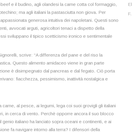
-beef e il budino, agli olandesi la carne cotta col formaggio,
El
cotechino; ma agli italiani la pastasciutta non giova. Per
F.
a appassionata generosa intuitiva dei napoletani. Questi sono
lgenti, avvocati arguti, agricoltori tenaci a dispetto della
si sviluppano il tipico scetticismo ironico e sentimentale
ignorelli, scrive: “A differenza del pane e del riso la
mastica. Questo alimento amidaceo viene in gran parte
rmazione è disimpegnato dal pancreas e dal fegato. Ciò porta
derivano: fiacchezza, pessimismo, inattività nostalgica e
carne, al pesce, ai legumi, lega coi suoi grovigli gli italiani
lieri, in cerca di vento. Perchè opporre ancora il suo blocco
genio italiano ha lanciato sopra oceani e continenti, e ai
ne fa navigare intorno alla terra? I difensori della