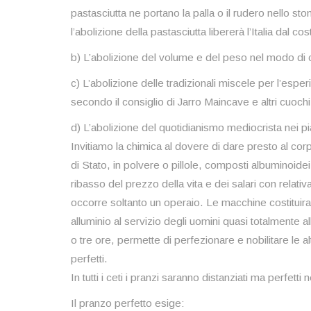
pastasciutta ne portano la palla o il rudero nello 
l’abolizione della pastasciutta libererà l’Italia dal cos
b) L’abolizione del volume e del peso nel modo di c
c) L’abolizione delle tradizionali miscele per l’es
secondo il consiglio di Jarro Maincave e altri cuochi f
d) L’abolizione del quotidianismo mediocrista nei pi
Invitiamo la chimica al dovere di dare presto al corpo
di Stato, in polvere o pillole, composti albuminoidei
ribasso del prezzo della vita e dei salari con relati
occorre soltanto un operaio. Le macchine costituira
alluminio al servizio degli uomini quasi totalmente 
o tre ore, permette di perfezionare e nobilitare le al
perfetti.
In tutti i ceti i pranzi saranno distanziati ma perfetti 
Il pranzo perfetto esige: