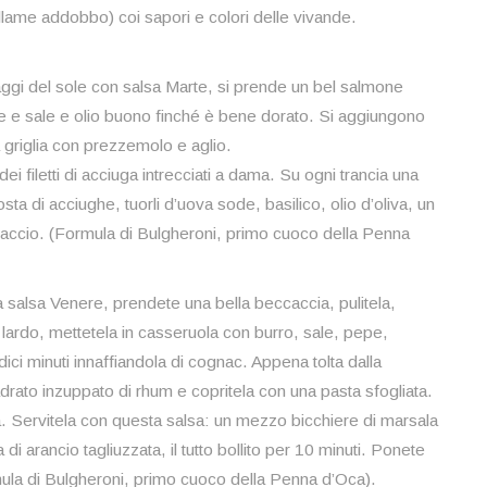
sellame addobbo) coi sapori e colori delle vivande.
aggi del sole con salsa Marte, si prende un bel salmone
pepe e sale e olio buono finché è bene dorato. Si aggiungono
a griglia con prezzemolo e aglio.
ei filetti di acciuga intrecciati a dama. Su ogni trancia una
ta di acciughe, tuorli d’uova sode, basilico, olio d’oliva, un
setaccio. (Formula di Bulgheroni, primo cuoco della Penna
salsa Venere, prendete una bella beccaccia, pulitela,
 lardo, mettetela in casseruola con burro, sale, pepe,
ici minuti innaffiandola di cognac. Appena tolta dalla
rato inzuppato di rhum e copritela con una pasta sfogliata.
ta. Servitela con questa salsa: un mezzo bicchiere di marsala
a di arancio tagliuzzata, il tutto bollito per 10 minuti. Ponete
rmula di Bulgheroni, primo cuoco della Penna d’Oca).