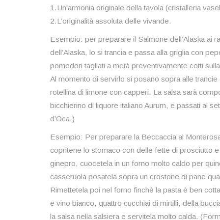
1.Un’armonia originale della tavola (cristalleria va
2.L’originalità assoluta delle vivande.
Esempio: per preparare il Salmone dell’Alaska ai r
dell’Alaska, lo si trancia e passa alla griglia con 
pomodori tagliati a metà preventivamente cotti sull
Al momento di servirlo si posano sopra alle trancie d
rotellina di limone con capperi. La salsa sarà compos
bicchierino di liquore italiano Aurum, e passati al 
d’Oca.)
Esempio: Per preparare la Beccaccia al Monterosa 
copritene lo stomaco con delle fette di prosciutto e
ginepro, cuocetela in un forno molto caldo per quind
casseruola posatela sopra un crostone di pane quad
Rimettetela poi nel forno finchè la pasta è ben cot
e vino bianco, quattro cucchiai di mirtilli, della bucci
la salsa nella salsiera e servitela molto calda. (Fo