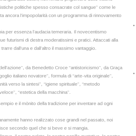
 artistiche politiche spesso consacrate col sangue” come le
onta ancora l’impopolarità con un programma di rinnovamento
e abbia per essenza l’audacia temeraria. Il novecentismo
ue futurismi di destra moderatissimi e pratici. Attaccati alla
rarre dall’una e dall’altro il massimo vantaggio.
mo dell’azione”, da Benedetto Croce “antistoricismo”, da Graça
oglio italiano novatore”, formula di “arte-vita originale”,
ità verso la sintesi”, “igiene spirituale”, “metodo
eloce”, “estetica della macchina”.
esempio e il mònito della tradizione per inventare ad ogni
anamente hanno realizzato cose grandi nel passato, noi
gisce secondo quel che si beve e si mangia.