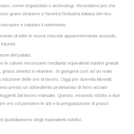
stomaco, come ergastolani o archeologi. Ricordatevi poi che
toso grano straniero e favorirà l’industria italiana del riso.
oncepire e valutare il nutrimento.
perimento di tutte le nuove miscele apparentemente assurde,
uturisti.
aceri del palato.
 le calorie necessarie mediante equivalenti nutritivi gratuiti
, grassi sintetici e vitamine. Si giungerà così ad un reale
va riduzione delle ore di lavoro. Oggi per duemila kilowatt
nno presto un obbediente proletariato di ferro acciaio
alleggeriti dal lavoro manuale. Questo, essendo ridotto a due
tre ore col pensiero le arti e la pregustazione di pranzi
nel quotidianismo degli equivalenti nutritivi.