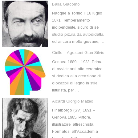
Balla Giacomo
Nacque a Torino il 18 luglio
1871. Temperamento
indipendente, sicuro di sé,
studiò pittura da autodidatta,
ed ancora molto giovane, …
Cirillo – Agostoni Gian Silvio
Genova 1889 – 1923. Prima
di avvicinarsi alla ceramica
si dedica alla creazione di
giocattoli di legno in stile
futurista, per …
Aicardi Giorgio Matteo
Finalborgo (SV) 1891 –
Genova 1985. Pittore,
illustratore, affreschista.
Formatosi all’Accademia