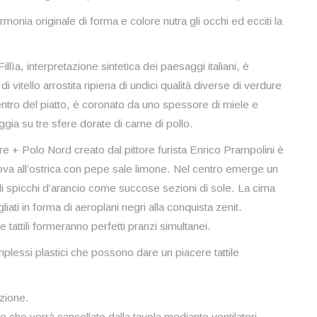
armonia originale di forma e colore nutra gli occhi ed ecciti la
llìa, interpretazione sintetica dei paesaggi italiani, è
 vitello arrostita ripiena di undici qualità diverse di verdure
entro del piatto, è coronato da uno spessore di miele e
gia su tre sfere dorate di carne di pollo.
 + Polo Nord creato dal pittore furista Enrico Prampolini è
ova all’ostrica con pepe sale limone. Nel centro emerge un
di spicchi d’arancio come succose sezioni di sole. La cima
iati in forma di aeroplani negri alla conquista zenit.
e tattili formeranno perfetti pranzi simultanei.
omplessi plastici che possono dare un piacere tattile
azione.
he verrà cancellato dalla tavola mediante ventilatori.