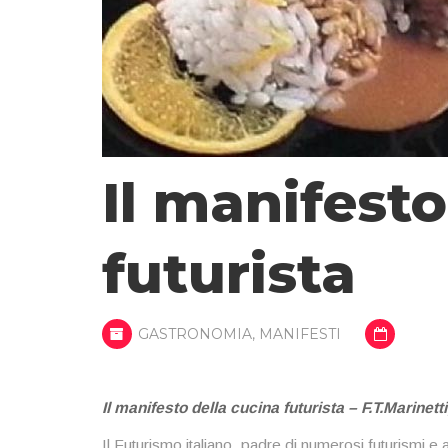
Il manifesto
futurista
GASTRONOMIA
,
MANIFESTI
Il manifesto della cucina futurista – F.T.Marinet
Il Futurismo italiano, padre di numerosi futurismi e a