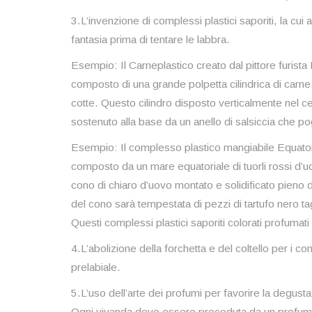
3.L’invenzione di complessi plastici saporiti, la cui 
fantasia prima di tentare le labbra.
Esempio: Il Carneplastico creato dal pittore furista Fi
composto di una grande polpetta cilindrica di carne di
cotte. Questo cilindro disposto verticalmente nel c
sostenuto alla base da un anello di salsiccia che pog
Esempio: Il complesso plastico mangiabile Equatore
composto da un mare equatoriale di tuorli rossi d’u
cono di chiaro d’uovo montato e solidificato pieno 
del cono sarà tempestata di pezzi di tartufo nero tagl
Questi complessi plastici saporiti colorati profumati 
4.L’abolizione della forchetta e del coltello per i c
prelabiale.
5.L’uso dell’arte dei profumi per favorire la degust
Ogni vivanda deve essere preceduta da un profumo c