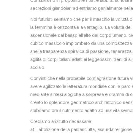
Consultiamo in proposito le nostre labbra, la nostra l
secrezioni glandolari ed entriamo genialmente nella
Noi futuristi sentiamo che per il maschio la voluttà 
la femmina è orizzontale a ventaglio. La voluttà de
ascensionale dal basso all’alto del corpo umano. Sen
cubico massiccio impiombato da una compattezza op
snella trasparenza spiralica di passione, tenerezza
agilità di corpi italiani adatti ai leggerissimi treni di 
acciaio.
Convinti che nella probabile conflagrazione futura vin
avere agilizzato la letteratura mondiale con le parole 
mediante sintesi alogiche a sorpresa e drammi di ogg
creato lo splendore geometrico architettonico senza
stabiliamo ora il nutrimento adatto ad una vita sem
Crediamo anzitutto necessaria:
a) L’abolizione della pastasciutta, assurda religione