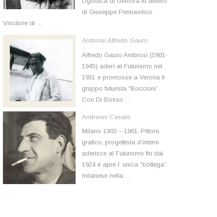
Ligustica di Genova fu allievo
di Giuseppe Pennasilico.
Vincitore di …
Ambrosi Alfredo Gauro
Alfredo Gauro Ambrosi (1901-
1945) aderì al Futurismo nel
1931 e promosse a Verona il
gruppo futurista “Boccioni”.
Con Di Bosso …
Andreoni Cesare
Milano 1903 – 1961. Pittore,
grafico, progettista d’interni
aderisce al Futurismo fin dal
1924 e apre l’ unica “bottega”
milanese nella …