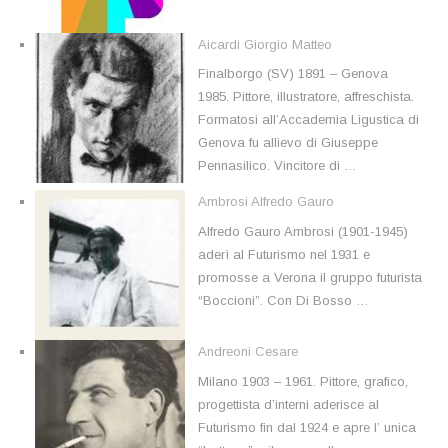
Aicardi Giorgio Matteo
Finalborgo (SV) 1891 – Genova
1985. Pittore, illustratore, affreschista.
Formatosi all’Accademia Ligustica di
Genova fu allievo di Giuseppe
Pennasilico. Vincitore di …
Ambrosi Alfredo Gauro
Alfredo Gauro Ambrosi (1901-1945)
aderì al Futurismo nel 1931 e
promosse a Verona il gruppo futurista
“Boccioni”. Con Di Bosso …
Andreoni Cesare
Milano 1903 – 1961. Pittore, grafico,
progettista d’interni aderisce al
Futurismo fin dal 1924 e apre l’ unica