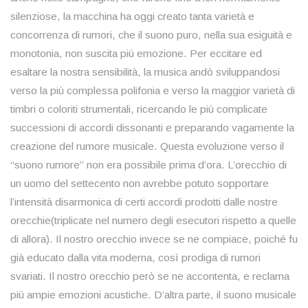
silenziose, la macchina ha oggi creato tanta varietà e
concorrenza di rumori, che il suono puro, nella sua esiguità e
monotonia, non suscita più emozione. Per eccitare ed
esaltare la nostra sensibilità, la musica andò sviluppandosi
verso la più complessa polifonia e verso la maggior varietà di
timbri o coloriti strumentali, ricercando le più complicate
successioni di accordi dissonanti e preparando vagamente la
creazione del rumore musicale. Questa evoluzione verso il
“suono rumore” non era possibile prima d’ora. L’orecchio di
un uomo del settecento non avrebbe potuto sopportare
l’intensità disarmonica di certi accordi prodotti dalle nostre
orecchie(triplicate nel numero degli esecutori rispetto a quelle
di allora). Il nostro orecchio invece se ne compiace, poiché fu
già educato dalla vita moderna, così prodiga di rumori
svariati. Il nostro orecchio però se ne accontenta, e reclama
più ampie emozioni acustiche. D’altra parte, il suono musicale