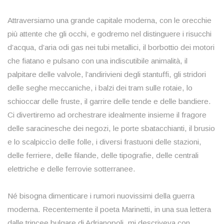
Attraversiamo una grande capitale moderna, con le orecchie
più attente che gli occhi, e godremo nel distinguere i risucchi
d’acqua, d’aria odi gas nei tubi metallici, il borbottio dei motori
che fiatano e pulsano con una indiscutibile animalità, il
palpitare delle valvole, l’andirivieni degli stantuffi, gli stridori
delle seghe meccaniche, i balzi dei tram sulle rotaie, lo
schioccar delle fruste, il garrire delle tende e delle bandiere.
Ci divertiremo ad orchestrare idealmente insieme il fragore
delle saracinesche dei negozi, le porte sbatacchianti, il brusio
e lo scalpiccìo delle folle, i diversi frastuoni delle stazioni,
delle ferriere, delle filande, delle tipografie, delle centrali
elettriche e delle ferrovie sotterranee.
Né bisogna dimenticare i rumori nuovissimi della guerra
moderna. Recentemente il poeta Marinetti, in una sua lettera
dalle trincee bulgare di Adrianopoli, mi descriveva con