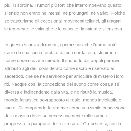
più, in sordina. I rumori più forti che interrompevano questo
silenzio non erano nè intensi, né prolungati, né variati. Poiché,
se trascuriamo gli eccezionali movimenti tellurici, gli uragani,
le tempeste, le valanghe e le cascate, la natura e silenziosa.
In questa scarsità di rumori, i primi suoni che l’uomo poté
trarre da una canna forata o da una corda tesa, stupirono
come cose nuove e mirabili. Il suono fu dai popoli primitivi
attribuito agli dèi, considerato come sacro e riservato ai
sacerdoti, che se ne servirono per arricchire di mistero i loro
riti. Nacque così la concezione del suono come cosa a sé,
diversa e indipendente dalla vita, e ne risultò la musica,
mondo fantastico sovrapposto al reale, mondo inviolabile e
sacro. Si comprende facilmente come una simile concezione
della musica dovesse necessariamente rallentarne il
progresso, a paragone delle altre arti. I Greci stessi, con la