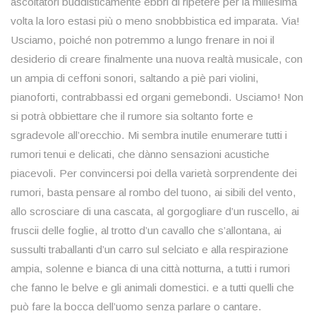
ascoltatori buddisticamente ebbri di ripetere per la millesima
volta la loro estasi più o meno snobbbistica ed imparata. Via!
Usciamo, poiché non potremmo a lungo frenare in noi il
desiderio di creare finalmente una nuova realtà musicale, con
un ampia di ceffoni sonori, saltando a piè pari violini,
pianoforti, contrabbassi ed organi gemebondi. Usciamo! Non
si potrà obbiettare che il rumore sia soltanto forte e
sgradevole all’orecchio. Mi sembra inutile enumerare tutti i
rumori tenui e delicati, che dànno sensazioni acustiche
piacevoli. Per convincersi poi della varietà sorprendente dei
rumori, basta pensare al rombo del tuono, ai sibili del vento,
allo scrosciare di una cascata, al gorgogliare d’un ruscello, ai
fruscii delle foglie, al trotto d’un cavallo che s’allontana, ai
sussulti traballanti d’un carro sul selciato e alla respirazione
ampia, solenne e bianca di una città notturna, a tutti i rumori
che fanno le belve e gli animali domestici. e a tutti quelli che
può fare la bocca dell’uomo senza parlare o cantare.