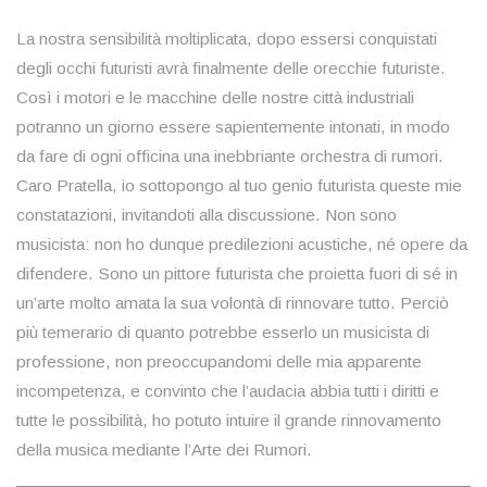
La nostra sensibilità moltiplicata, dopo essersi conquistati
degli occhi futuristi avrà finalmente delle orecchie futuriste.
Così i motori e le macchine delle nostre città industriali
potranno un giorno essere sapientemente intonati, in modo
da fare di ogni officina una inebbriante orchestra di rumori.
Caro Pratella, io sottopongo al tuo genio futurista queste mie
constatazioni, invitandoti alla discussione. Non sono
musicista: non ho dunque predilezioni acustiche, né opere da
difendere. Sono un pittore futurista che proietta fuori di sé in
un’arte molto amata la sua volontà di rinnovare tutto. Perciò
più temerario di quanto potrebbe esserlo un musicista di
professione, non preoccupandomi delle mia apparente
incompetenza, e convinto che l’audacia abbia tutti i diritti e
tutte le possibilità, ho potuto intuire il grande rinnovamento
della musica mediante l’Arte dei Rumori.