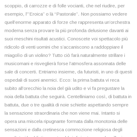
scoppio, di carrozze e di folle vocianti, che nel riudire, per
esempio, l'”Eroica” o là “Pastorale”. Non possiamo vedere
quell’enorme apparato di forze che rappresenta un’orchestra
moderna senza provare la più profonda delusione davanti ai
suoi meschini risultati acustici. Conoscete voi spettacolo più
ridicolo di venti uomini che s’accaniscono a raddoppiare il
miagolìo di un violino? Tutto ciò farà naturalmente strillare i
musicomani e risveglierà forse l’atmosfera assonnata delle
sale di concerti. Entriamo insieme, da futuristi, in uno di questi
ospedali di suoni anemici. Ecco: la prima battuta vi reca
subito all’orecchio la noia del già udito e vi fa pregustare la
noia della battuta che seguirà. Centelliniamo così, di battuta in
battuta, due o tre qualità di noie schiette aspettando sempre
la sensazione straordinaria che non viene mai. Intanto si
opera una miscela ripugnante formata dalla monotonia delle
sensazioni e dalla cretinesca commozione religiosa degli