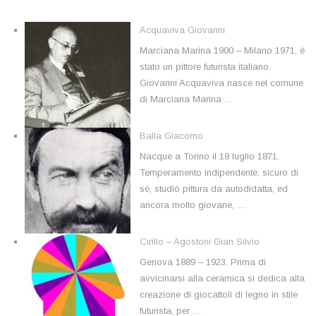
Acquaviva Giovanni
Marciana Marina 1900 – Milano 1971, è
stato un pittore futurista italiano.
Giovanni Acquaviva nasce nel comune
di Marciana Marina …
Balla Giacomo
Nacque a Torino il 18 luglio 1871.
Temperamento indipendente, sicuro di
sé, studiò pittura da autodidatta, ed
ancora molto giovane, …
Cirillo – Agostoni Gian Silvio
Genova 1889 – 1923. Prima di
avvicinarsi alla ceramica si dedica alla
creazione di giocattoli di legno in stile
futurista, per …