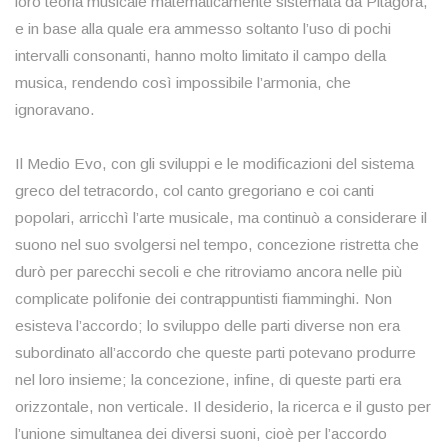
loro teoria musicale matematicamente sistemata da Pitagora,
e in base alla quale era ammesso soltanto l’uso di pochi
intervalli consonanti, hanno molto limitato il campo della
musica, rendendo così impossibile l’armonia, che
ignoravano.
Il Medio Evo, con gli sviluppi e le modificazioni del sistema
greco del tetracordo, col canto gregoriano e coi canti
popolari, arricchì l’arte musicale, ma continuò a considerare il
suono nel suo svolgersi nel tempo, concezione ristretta che
durò per parecchi secoli e che ritroviamo ancora nelle più
complicate polifonie dei contrappuntisti fiamminghi. Non
esisteva l’accordo; lo sviluppo delle parti diverse non era
subordinato all’accordo che queste parti potevano produrre
nel loro insieme; la concezione, infine, di queste parti era
orizzontale, non verticale. Il desiderio, la ricerca e il gusto per
l’unione simultanea dei diversi suoni, cioè per l’accordo