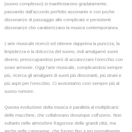
(suono complesso) si manifestarono gradatamente,
passando dall’accordo perfetto assonante e con poche
dissonanze di passaggio alle complicate e persistenti
dissonanze che caratterizzano la musica contemporanea.
L’arte musicale ricercò ed ottenne dapprima la purezza, la
limpidezza e la dolcezza del suono, indi amalgamò suoni
diversi, preoccupandosi però di accarezzare l’orecchio con
soavi armonie. Oggi l’arte musicale, complicandosi sempre
più, ricerca gli amalgami di suoni più dissonanti, più strani e
più aspri per l’oreccbio. Ci avviciniamo così sempre più al
suono-rumore.
Questa evoluzione delta musica è parallela al moltiplicarsi
delle macchine, che collaborano dovunque coll’uomo. Non
soltanto nelle atmosfere fragorose delle grandi città, ma
anche nelle campagne, che furono fino a ieri normalmente