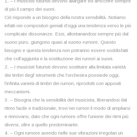
1. – I musicisti futuristi devono allargare ed arricchire sempre
di più il campo dei suoni.
Ciò risponde a un bisogno della nostra sensibilità. Notiamo
infatti nei compositori geniali d’oggi una tendenza verso le più
complicate dissonanze. Essi, allontanandosi sempre più dal
suono puro, giungono quasi al suono-rumore. Questo
bisogno e questa tendenza non potranno essere soddisfatti
che coll’aggiunta e la sostituzione dei rumori ai suoni.
2. – I musicisti futuristi devono sostituire alla limitata varietà
dei timbri degl’ istrumenti che l’orchestra possiede oggi,
l’infinita varietà di timbri dei rumori, riprodotti con appositi
meccanismi.
3. – Bisogna che la sensibilità del musicista, liberandosi dal
ritmo facile e tradizionale, trovi nei rumori il modo di ampliarsi
e rinnovarsi, dato che ogni rumore offre l’unione dei ritmi più
diversi, oltre a quello predominante.
4. – Ogni rumore avendo nelle sue vibrazioni irregolari un