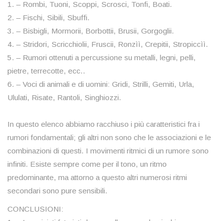
1. – Rombi, Tuoni, Scoppi, Scrosci, Tonfi, Boati.
2. – Fischi, Sibili, Sbuffi.
3. – Bisbigli, Mormorii, Borbottii, Brusii, Gorgoglii.
4. – Stridori, Scricchiolii, Fruscii, Ronzìì, Crepitii, Stropiccìì.
5. – Rumori ottenuti a percussione su metalli, legni, pelli,
pietre, terrecotte, ecc..
6. – Voci di animali e di uomini: Gridi, Strilli, Gemiti, Urla,
Ululati, Risate, Rantoli, Singhiozzi.
In questo elenco abbiamo racchiuso i più caratteristici fra i
rumori fondamentali; gli altri non sono che le associazioni e le
combinazioni di questi. I movimenti ritmici di un rumore sono
infiniti. Esiste sempre come per il tono, un ritmo
predominante, ma attorno a questo altri numerosi ritmi
secondari sono pure sensibili.
CONCLUSIONI: