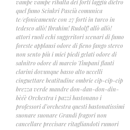
vampe vampe ribalta dei forti laggiù dietro
quel fumo Sciukri Pascià comunica
te/efonicamente con 27 forti in turco in
tedesco allò! Ibrahim! Rudolf! allò allò!
attori ruoli echi suggeritori scenari di fumo
foreste applausi odore di fieno fango sterco
non sento più i miei piedi gelati odore di
salnitro odore di marcio Timpani flauti
clarini dovunque basso alto uccelli
cinguettare beatitudine ombrie cip-cip-cip
brezza verde mandre don-dan-don-din-
bèéè Orchestra i pazzi bastonano i
professori d’orchestra questi bastonatissimi
suonare suonare Grandi fragori non
cancellare precisare ritagliandoti rumori