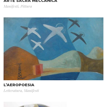
ARTE SACRA MECCANICA
Manifesti
,
Pittura
L’AEROPOESIA
Letteratura
,
Manifesti