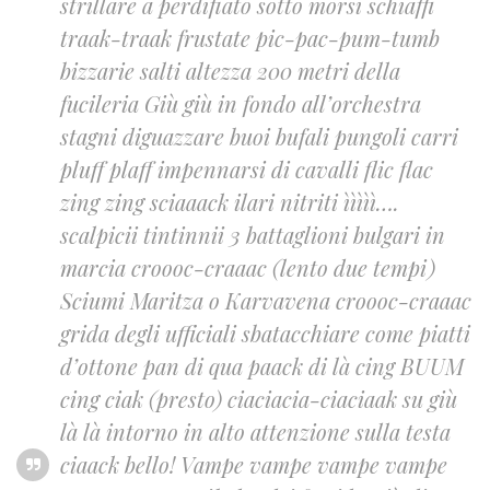
strillare a perdifiato sotto morsi schiaffi
traak-traak frustate pic-pac-pum-tumb
bizzarie salti altezza 200 metri della
fucileria Giù giù in fondo all’orchestra
stagni diguazzare buoi bufali pungoli carri
pluff plaff impennarsi di cavalli flic flac
zing zing sciaaack ilari nitriti ììììì….
scalpicii tintinnii 3 battaglioni bulgari in
marcia croooc-craaac (lento due tempi)
Sciumi Maritza o Karvavena croooc-craaac
grida degli ufficiali sbatacchiare come piatti
d’ottone pan di qua paack di là cing BUUM
cing ciak (presto) ciaciacia-ciaciaak su giù
là là intorno in alto attenzione sulla testa
ciaack bello! Vampe vampe vampe vampe