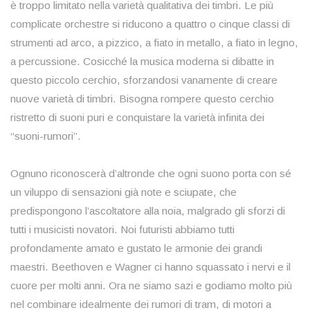
è troppo limitato nella varietà qualitativa dei timbri. Le più
complicate orchestre si riducono a quattro o cinque classi di
strumenti ad arco, a pizzico, a fiato in metallo, a fiato in legno,
a percussione. Cosicché la musica moderna si dibatte in
questo piccolo cerchio, sforzandosi vanamente di creare
nuove varietà di timbri. Bisogna rompere questo cerchio
ristretto di suoni puri e conquistare la varietà infinita dei
“suoni-rumori”.
Ognuno riconoscerà d’altronde che ogni suono porta con sé
un viluppo di sensazioni già note e sciupate, che
predispongono l’ascoltatore alla noia, malgrado gli sforzi di
tutti i musicisti novatori. Noi futuristi abbiamo tutti
profondamente amato e gustato le armonie dei grandi
maestri. Beethoven e Wagner ci hanno squassato i nervi e il
cuore per molti anni. Ora ne siamo sazi e godiamo molto più
nel combinare idealmente dei rumori di tram, di motori a