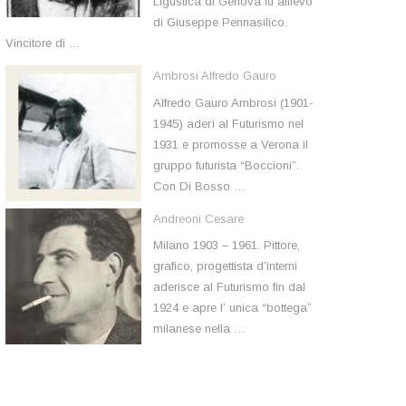
Ligustica di Genova fu allievo
di Giuseppe Pennasilico.
Vincitore di …
Ambrosi Alfredo Gauro
Alfredo Gauro Ambrosi (1901-
1945) aderì al Futurismo nel
1931 e promosse a Verona il
gruppo futurista “Boccioni”.
Con Di Bosso …
Andreoni Cesare
Milano 1903 – 1961. Pittore,
grafico, progettista d’interni
aderisce al Futurismo fin dal
1924 e apre l’ unica “bottega”
milanese nella …