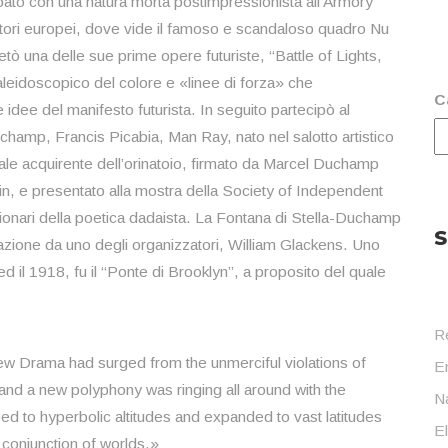
ato con una natura morta postimpressionista all’Armory
ttori europei, dove vide il famoso e scandaloso quadro Nu
 una delle sue prime opere futuriste, “Battle of Lights,
leidoscopico del colore e «linee di forza» che
C
 idee del manifesto futurista. In seguito partecipò al
amp, Francis Picabia, Man Ray, nato nel salotto artistico
iale acquirente dell’orinatoio, firmato da Marcel Duchamp
in, e presentato alla mostra della Society of Independent
uzionari della poetica dadaista. La Fontana di Stella-Duchamp
S
razione da uno degli organizzatori, William Glackens. Uno
 ed il 1918, fu il “Ponte di Brooklyn”, a proposito del quale
R
new Drama had surged from the unmerciful violations of
En
y and a new polyphony was ringing all around with the
Na
aped to hyperbolic altitudes and expanded to vast latitudes
E
 conjunction of worlds.»