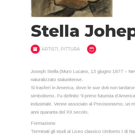
Stella Johe
ARTISTI
,
PITTURA
Joseph Stella (Muro Lucano, 13 giugno 1877 – New 
naturalizzato statunitense.
Si trasferì in America, dove le sue doti non tarda
simbolismo. Fu definito “il primo futurista d’Americ
industriale. Venne associato al Precisionismo, un mov
anni quaranta del XX secolo.
Formazione
Terminati gli studi al Liceo classico Umberto I di Na