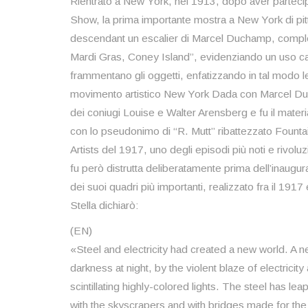
Rientrato a New York, nel 1913, dopo aver partecip
Show, la prima importante mostra a New York di pi
descendant un escalier di Marcel Duchamp, completò
Mardi Gras, Coney Island”, evidenziando un uso ca
frammentano gli oggetti, enfatizzando in tal modo le
movimento artistico New York Dada con Marcel Duch
dei coniugi Louise e Walter Arensberg e fu il mater
con lo pseudonimo di “R. Mutt” ribattezzato Founta
Artists del 1917, uno degli episodi più noti e rivol
fu però distrutta deliberatamente prima dell’inaugu
dei suoi quadri più importanti, realizzato fra il 1917
Stella dichiarò:
(EN)
«Steel and electricity had created a new world. A 
darkness at night, by the violent blaze of electricit
scintillating highly-colored lights. The steel has le
with the skyscrapers and with bridges made for the