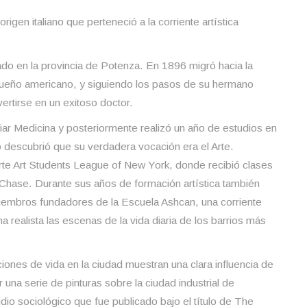
rigen italiano que perteneció a la corriente artística
do en la provincia de Potenza. En 1896 migró hacia la
sueño americano, y siguiendo los pasos de su hermano
ertirse en un exitoso doctor.
ar Medicina y posteriormente realizó un año de estudios en
 descubrió que su verdadera vocación era el Arte.
arte Art Students League of New York, donde recibió clases
t Chase. Durante sus años de formación artística también
miembros fundadores de la Escuela Ashcan, una corriente
a realista las escenas de la vida diaria de los barrios más
iones de vida en la ciudad muestran una clara influencia de
una serie de pinturas sobre la ciudad industrial de
tudio sociológico que fue publicado bajo el título de The