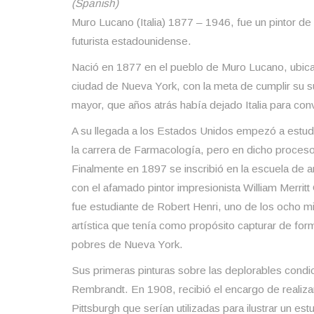
(Spanish)
Muro Lucano (Italia) 1877 – 1946, fue un pintor de o
futurista estadounidense.
Nació en 1877 en el pueblo de Muro Lucano, ubica
ciudad de Nueva York, con la meta de cumplir su 
mayor, que años atrás había dejado Italia para conv
A su llegada a los Estados Unidos empezó a estudi
la carrera de Farmacología, pero en dicho proceso
Finalmente en 1897 se inscribió en la escuela de 
con el afamado pintor impresionista William Merrit
fue estudiante de Robert Henri, uno de los ocho 
artística que tenía como propósito capturar de form
pobres de Nueva York.
Sus primeras pinturas sobre las deplorables condic
Rembrandt. En 1908, recibió el encargo de realizar 
Pittsburgh que serían utilizadas para ilustrar un es