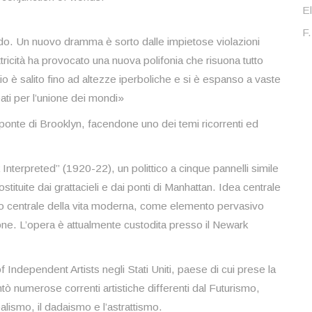
El
F.
ndo. Un nuovo dramma è sorto dalle impietose violazioni
lettricità ha provocato una nuova polifonia che risuona tutto
ciaio è salito fino ad altezze iperboliche e si è espanso a vaste
reati per l’unione dei mondi»
l ponte di Brooklyn, facendone uno dei temi ricorrenti ed
Interpreted” (1920-22), un polittico a cinque pannelli simile
ostituite dai grattacieli e dai ponti di Manhattan. Idea centrale
rno centrale della vita moderna, come elemento pervasivo
ne. L’opera è attualmente custodita presso il Newark
y of Independent Artists negli Stati Uniti, paese di cui prese la
tò numerose correnti artistiche differenti dal Futurismo,
alismo, il dadaismo e l’astrattismo.