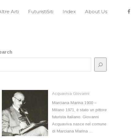
Altre Arti
FuturistiSiti
Index
About Us
earch
Acquaviva Giovanni
Marciana Marina 1900 –
Milano 1971, è stato un pittore
futurista italiano. Giovanni
Acquaviva nasce nel comune
di Marciana Marina …