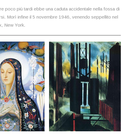
tre poco più tardi ebbe una caduta accidentale nella fossa di
rsi. Morì infine il 5 novembre 1946, venendo seppellito nel
x, New York.