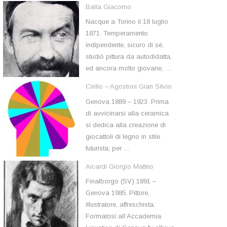
Balla Giacomo
Nacque a Torino il 18 luglio
1871. Temperamento
indipendente, sicuro di sé,
studiò pittura da autodidatta,
ed ancora molto giovane, …
Cirillo – Agostoni Gian Silvio
Genova 1889 – 1923. Prima
di avvicinarsi alla ceramica
si dedica alla creazione di
giocattoli di legno in stile
futurista, per …
Aicardi Giorgio Matteo
Finalborgo (SV) 1891 –
Genova 1985. Pittore,
illustratore, affreschista.
Formatosi all’Accademia