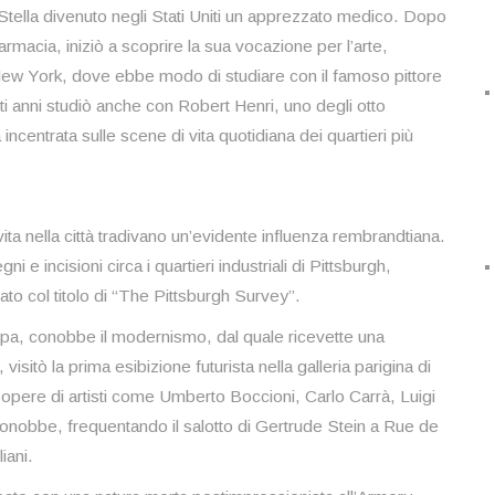
Stella divenuto negli Stati Uniti un apprezzato medico. Dopo
armacia, iniziò a scoprire la sua vocazione per l’arte,
New York, dove ebbe modo di studiare con il famoso pittore
i anni studiò anche con Robert Henri, uno degli otto
incentrata sulle scene di vita quotidiana dei quartieri più
ita nella città tradivano un’evidente influenza rembrandtiana.
i e incisioni circa i quartieri industriali di Pittsburgh,
cato col titolo di “The Pittsburgh Survey”.
ropa, conobbe il modernismo, dal quale ricevette una
a, visitò la prima esibizione futurista nella galleria parigina di
pere di artisti come Umberto Boccioni, Carlo Carrà, Luigi
conobbe, frequentando il salotto di Gertrude Stein a Rue de
iani.