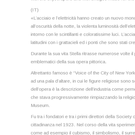
(IT)
«L’acciaio e l’elettricità hanno creato un nuovo mo
all’oscurità della notte, la violenta luminosità dell’e
intorno con le scintillanti e coloratissime luci. L’ac
latitudini con i grattacieli ed i ponti che sono stati c
Durante la sua vita Stella ritrasse numerose volte i
emblematici della sua opera pittorica.
Altrettanto famoso è “Voice of the City of New York 
ad una pala d’altare, in cui le figure religiose sono s
dell’opera è la descrizione dell’industria come pe
che stava progressivamente rimpiazzando la religio
Museum.
Fu tra i fondatori e tra i primi direttori della Societ
cittadinanza nel 1923. Nel corso della vita sperimen
come ad esempio il cubismo, il simbolismo, il surre