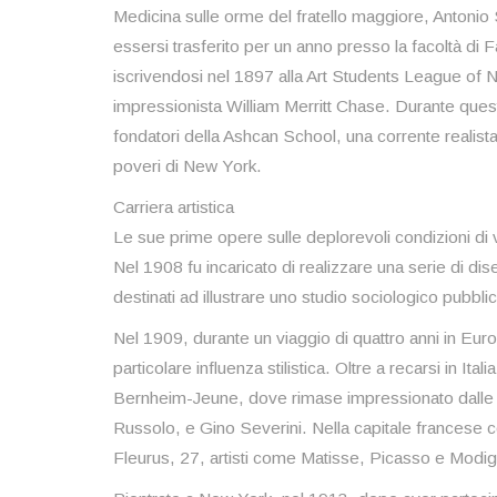
Medicina sulle orme del fratello maggiore, Antonio 
essersi trasferito per un anno presso la facoltà di F
iscrivendosi nel 1897 alla Art Students League of 
impressionista William Merritt Chase. Durante quest
fondatori della Ashcan School, una corrente realista 
poveri di New York.
Carriera artistica
Le sue prime opere sulle deplorevoli condizioni di v
Nel 1908 fu incaricato di realizzare una serie di disegn
destinati ad illustrare uno studio sociologico pubbli
Nel 1909, durante un viaggio di quattro anni in Eu
particolare influenza stilistica. Oltre a recarsi in Itali
Bernheim-Jeune, dove rimase impressionato dalle o
Russolo, e Gino Severini. Nella capitale francese 
Fleurus, 27, artisti come Matisse, Picasso e Modigl